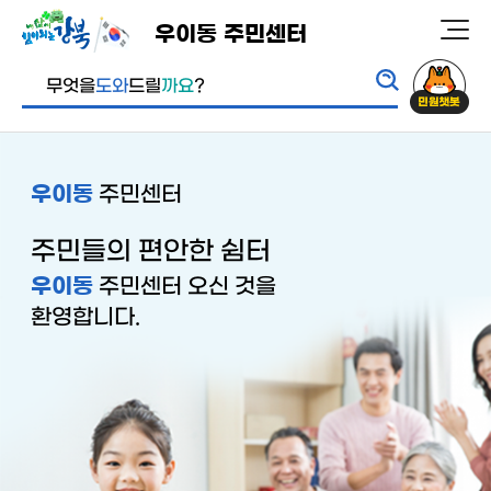
본
우이동 주민센터
강
문
통
민
북
내
무엇을
도와
드릴
까요
?
합
원
구
용
검
챗
청
색
봇
바
주민센터
우이동
로
가
주민들의 편안한 쉼터
기
주민센터 오신 것을
우이동
환영합니다.