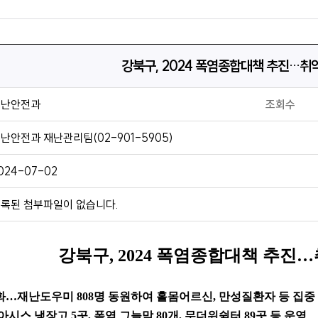
강북구, 2024 폭염종합대책 추진…취
재난안전과
조회수
난안전과 재난관리팀(02-901-5905)
024-07-02
록된 첨부파일이 없습니다.
강북구
, 2024
폭염종합대책 추진
…
화
…
재난도우미
808
명 동원하여 홀몸어르신
,
만성질환자 등 집중
오아시스 냉장고
5
곳
,
폭염 그늘막
80
개
,
무더위쉼터
89
곳 등 운영