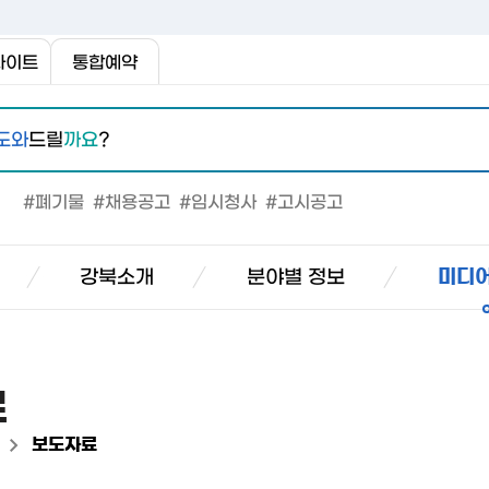
사이트
통합예약
도와
드릴
까요
?
#폐기물
#채용공고
#임시청사
#고시공고
강북소개
분야별 정보
미디어
료
>
보도자료