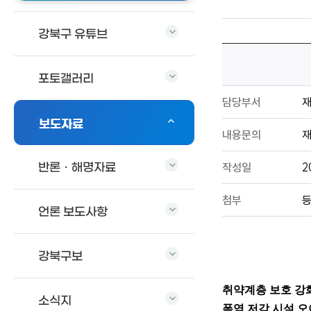
강북구 유튜브
포토갤러리
담당부서
보도자료
내용문의
재
작성일
2
반론ㆍ해명자료
첨부
등
언론 보도사항
강북구보
취약계층 보호 강
소식지
폭염 저감 시설 