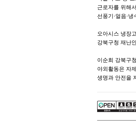
근로자를 위해서
선풍기
·
얼음
·
냉
오아시스 냉장고
강북구청 재난
이순희 강북구
야외활동은 자제
생명과 안전을 