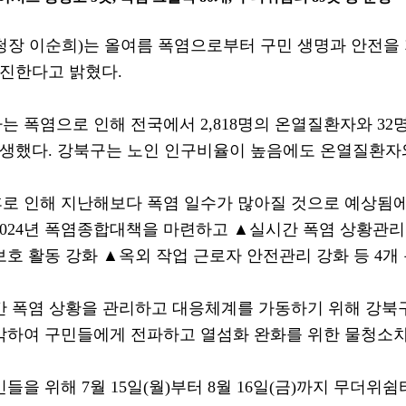
청장 이순희
)
는 올여름 폭염으로부터 구민 생명과 안전을
추진한다고 밝혔다
.
는 폭염으로 인해 전국에서
2,818
명의 온열질환자와
32
발생했다
.
강북구는 노인 인구비율이 높음에도 온열질환자와
로 인해 지난해보다 폭염 일수가 많아질 것으로 예상됨에
024
년 폭염종합대책을 마련하고
▲
실시간 폭염 상황관리
보호 활동 강화
▲
옥외 작업 근로자 안전관리 강화 등
4
개
간 폭염 상황을 관리하고 대응체계를 가동하기 위해 강북
악하여 구민들에게 전파하고 열섬화 완화를 위한 물청소
민들을 위해
7
월
15
일
(
월
)
부터
8
월
16
일
(
금
)
까지 무더위쉼