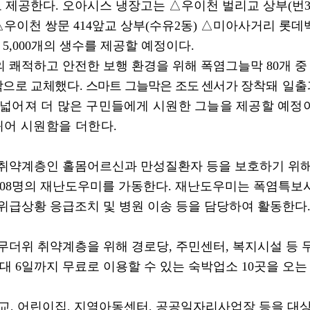
 제공한다
.
오아시스 냉장고는
△
우이천 벌리교 상부
(
번
△
우이천 쌍문
414
앞교 상부
(
수유
2
동
)
△
미아사거리 롯데
만
5,000
개의 생수를 제공할 예정이다
.
의 쾌적하고 안전한 보행 환경을 위해 폭염그늘막
80
개 
막으로 교체했다
.
스마트 그늘막은 조도 센서가
장착돼 일출
 넓어져 더 많은 구민들에게 시원한 그늘을 제공할 예정
뀌어 시원함을 더한다
.
 취약계층인 홀몸어르신과 만성질환자 등을 보호하기 위
08
명의 재난도우미를 가동한다
.
재난도우미는 폭염특보시 
위급상황 응급조치 및 병원 이송 등을 담당하여 활동한다
 무더위 취약계층을 위해 경로당
,
주민센터
,
복지시설 등
최대
6
일까지 무료로 이용할 수 있는 숙박업소
10
곳을 오
교
,
어린이집
,
지역아동센터
,
공공일자리사업장 등을 대상