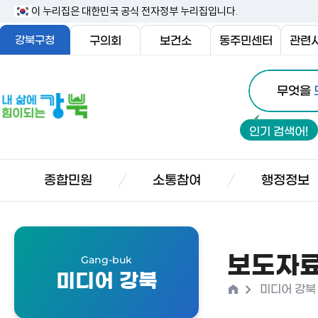
본
이 누리집은 대한민국 공식 전자정부 누리집입니다.
문
강북구청
구의회
보건소
동주민센터
관련
내
통
용
내
무엇을
합
삶
바
검
에
로
인기 검색어!
색
힘
가
이
기
되
종합민원
소통참여
행정정보
는
강
북
보도자
Gang-buk
미디어 강북
홈
>
미디어 강북