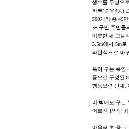
생수를 무상으로
하부
(
수유
3
동
)
500
개씩 총
49
또 구민 주민들
비롯한 새 그늘
3.5m
에서
5m
로
파란색으로 바
특히 구는 폭염
등으로 구성된
8
행동요령 안내
,
이 밖에도 구는
어르신
1
인당 
아울러 초
·
중
·
고