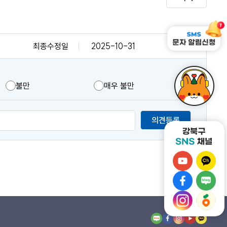
최종수정일
2025-10-31
불만
매우 불만
의견등록
강
강
북
북
강
강
구
구
북
북
유
강
카
강
구
구
튜
북
카
북
페
네
브
구
오
구