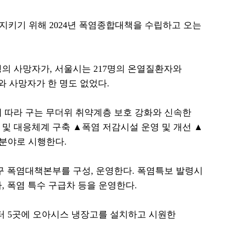
 지키기 위해
2024
년 폭염종합대책을 수립하고 오는
명의 사망자가
,
서울시는
217
명의 온열질환자와
 사망자가 한 명도 없었다
.
 따라 구는 무더위 취약계층 보호 강화와 신속한
 및 대응체계 구축
▲
폭염 저감시설 운영 및 개선
▲
 분야로 시행한다
.
구 폭염대책본부를 구성
,
운영한다
.
폭염특보 발령시
차
,
폭염 특수 구급차 등을 운영한다
.
터
5
곳에 오아시스 냉장고를 설치하고 시원한