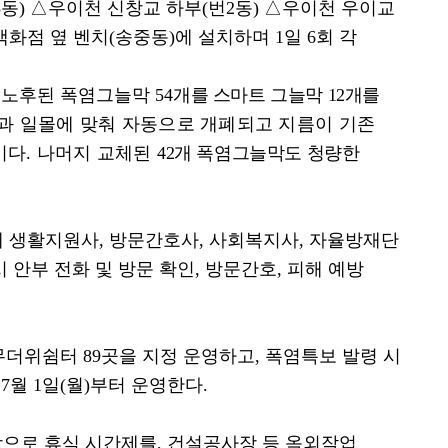
3
동
)
△
우이천 신창교 하부
(
번
2
동
)
△
우이천 우이교
백화점 옆 벤치
(
송중동
)
에 설치하며
1
일
6
회 각
중 노후된 폭염그늘막
54
개를 스마트 그늘막
12
개를
과 일몰에 맞춰 자동으로 개폐되고 지름이 기존
이다
.
나머지 교체된
42
개 폭염그늘막도 청량한
해 생활지원사
,
방문간호사
,
사회복지사
,
자율방재단
안부 전화 및 방문 확인
,
방문간호
,
피해 예방
.
 무더위쉼터
89
곳을 지정 운영하고
,
폭염특보 발령 시
는
7
월
1
일
(
월
)
부터 운영한다
.
으로 휴식 시간제를
,
건설공사장 등 옥외작업