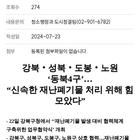
조회수
274
내용문의
청소행정과 도시청결팀(02-901-6782)
작성일
2024-07-23
첨부
등록된 첨부파일이 없습니다.
강북
‧
성북
‧
도봉
‧
노원
‘
동북
4
구
’
…
“
신속한 재난폐기물 처리 위해 힘
모았다
”
- 22
일 강북구청에서
‘‘
재난폐기물 발생 대비 협력체계
구축위한 업무협약식
’
개최
- 강북구
,
성북구
,
도봉구
,
노원구 상호 협력
…
재난폐기물