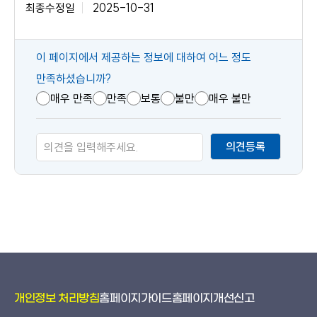
최종수정일
2025-10-31
콘
이 페이지에서 제공하는 정보에 대하여 어느 정도
텐
만족하셨습니까?
츠
매우 만족
만족
보통
불만
매우 불만
만
족
의견등록
도
개인정보 처리방침
홈페이지가이드
홈페이지개선신고