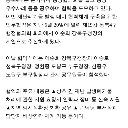
동북
4
구는 분기마다 행정협의회를 열고 행정
우수사례 등을 공유하며 협력을 도모하고 있다
.
이번 재난폐기물 발생 대비 협력체계 구축을 위한
업무협약은 지난
6
월
20
일에 열린 제
19
차 동북
4
구
행정협의회 회의에서 이순희 강북구청장의
제안으로 추진하게 됐다
.
이날 협약식에는 이순희 강북구청장과 이승로
성북구청장
,
정환중 도봉구 부구청장
,
신종우
노원구 부구청장과 관계 공무원들이 참석했다
.
협약의 주요 내용은
▲
상호 간 재난 발생폐기물
처리에 관한 지원 요청시 인력과 장비 등 신속 지원
▲
지역 임시적환장 현황 공유
▲
구 담당 부서장과
담당자 비상연락 체계 가동 등이다
.