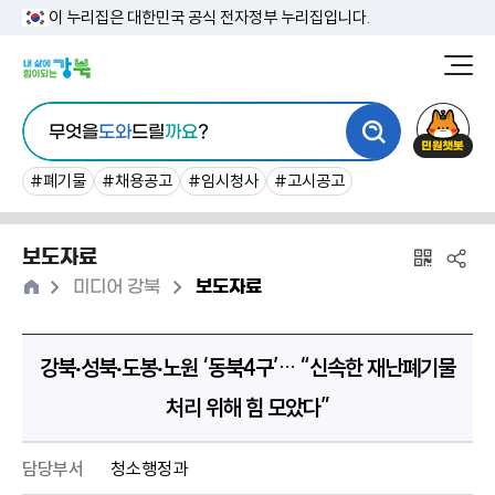
본
이 누리집은 대한민국 공식 전자정부 누리집입니다.
문
강
북
내
통
구
민
용
무엇을
도와
드릴
까요
?
합
청
원
바
검
챗
#폐기물
#채용공고
#임시청사
#고시공고
로
색
봇
가
보도자료
기
홈
>
>
미디어 강북
보도자료
강북‧성북‧도봉‧노원 ‘동북4구’… “신속한 재난폐기물
처리 위해 힘 모았다”
담당부서
청소행정과