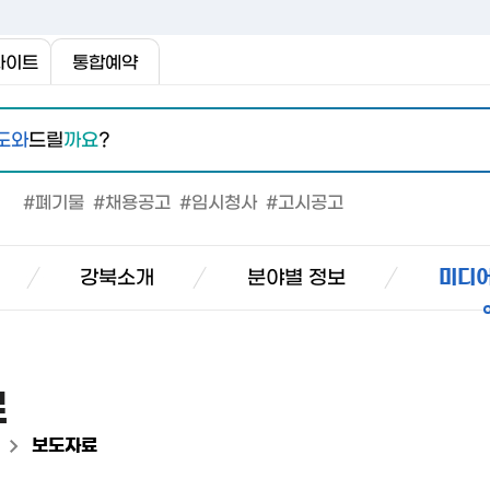
사이트
통합예약
도와
드릴
까요
?
#폐기물
#채용공고
#임시청사
#고시공고
강북소개
분야별 정보
미디어
료
>
보도자료