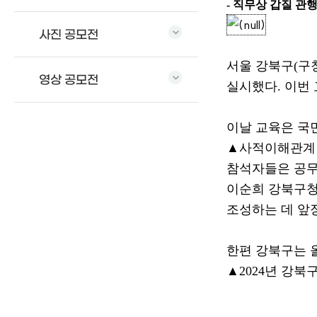
- 직무상 갑질 관
사진 공모전
서울 강북구
(
구
영상 공모전
실시했다
.
이번
이날 교육은 국
▲
사적이해관계
참석자들은 공
이순희 강북구
조성하는 데 앞
한편 강북구는 
▲
2024
년 강북