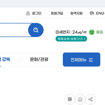
로그인
회원가입
원격지원
ENG
미세먼지 : 24㎍/㎥
좋음
행동요령 바로가기
문화/관광
 강북
전체메뉴