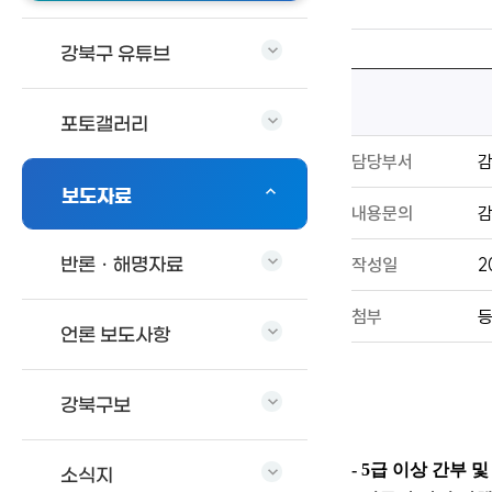
강북구 유튜브
포토갤러리
담당부서
보도자료
내용문의
감
작성일
2
반론ㆍ해명자료
첨부
등
언론 보도사항
강북구보
- 5
급 이상 간부 및
소식지