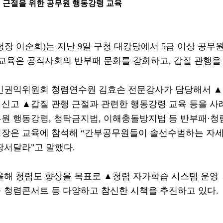
행 근절을 위한 공무원 행동강령 교육
청장 이순희
)
는 지난
9
일 구청 대강당에서
5
급 이상 공무
 교육은 공직사회의 반부패 문화를 강화하고
,
갑질 관행을
민권익위원회 청렴연수원 김효손 전문강사가 담당해서
▲
 신고
▲
갑질 관행 근절과 관련한 행동강령 교육 등을 
무원 행동강령
,
청탁금지법
,
이해충돌방지법 등 반부패
·
청
청장은 교육에 참석해
“
간부공무원들이 솔선수범하는 자세
장서달라
"
고 말했다
.
올해 청렴도 향상을 목표로
▲
청렴 자가학습 시스템 운영
구 청렴콘서트 등 다양하고 참신한 시책을 추진하고 있다
.