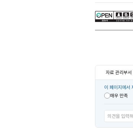
자료 관리부서
콘
이 페이지에서 
텐
매우 만족
츠
만
족
도