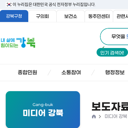
본
이 누리집은 대한민국 공식 전자정부 누리집입니다.
문
강북구청
구의회
보건소
동주민센터
관련
내
통
용
내
무엇을
합
삶
바
검
에
로
인기 검색어!
색
힘
가
이
기
되
종합민원
소통참여
행정정보
는
강
북
보도자
Gang-buk
미디어 강북
홈
>
미디어 강북