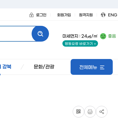
로그인
회원가입
원격지원
ENG
미세먼지 : 24㎍/㎥
좋음
행동요령 바로가기
문화/관광
 강북
전체메뉴