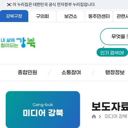
본
이 누리집은 대한민국 공식 전자정부 누리집입니다.
문
강북구청
구의회
보건소
동주민센터
관련
내
통
용
내
무엇을
합
삶
바
검
에
로
인기 검색어!
색
힘
가
이
기
되
종합민원
소통참여
행정정보
는
강
북
보도자
Gang-buk
미디어 강북
홈
>
미디어 강북