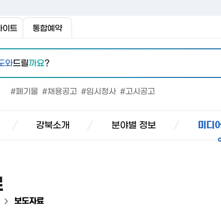
사이트
통합예약
도와
드릴
까요
?
#폐기물
#채용공고
#임시청사
#고시공고
강북소개
분야별 정보
미디어
료
>
보도자료