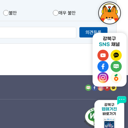
불만
매우 불만
의견등록
강
강
북
북
강
강
구
구
북
북
유
강
카
강
구
구
튜
북
카
북
페
네
브
구
오
구
이
이
바
인
톡
당
스
버
로
스
채
근
북
블
가
타
널
마
바
로
기
그
바
켓
로
그
램
로
바