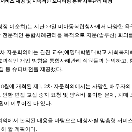
 서비스 제공 및 지속적인 모니터링 통한 사후관리 예정
청장 이순희
)
는 지난
23
일 미아동복합청사에서 다양한 욕
 전문적인 통합사례관리를 목적으로 자문
(
솔루션
)
회의를
차 자문회의에는 권진 교수
(
예명대학원대학교 사회복지
효과적인 개입 방향을 통합사례관리 직원들과 논의하고
,
비결 등 슈퍼비전을 제공했다
.
과
8
월에 개최된 제
1, 2
차 자문회의에서는 사망한 배우자의 
 인한 면접 교섭 중지 요청 및 양육비 불이행 문제
,
치매 
지원이 이루어진 바 있다
.
회의에서 논의된 내용을 바탕으로 대상자별 맞춤형 서비
히 할 계획이다
.