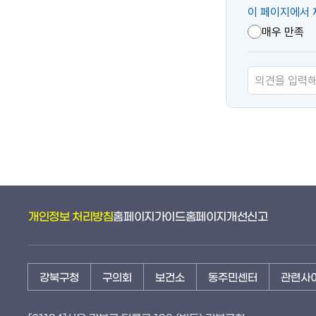
콘
이 페이지에서 
텐
매우 만족
츠
만
족
도
개인정보 처리방침
홈페이지가이드
홈페이지개선신고
강북구청
구의회
보건소
동주민센터
관련사