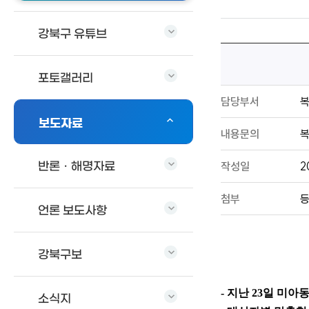
강북구 유튜브
포토갤러리
담당부서
보도자료
내용문의
복
작성일
2
반론ㆍ해명자료
첨부
등
언론 보도사항
강북구보
- 지난
23
일 미아
소식지