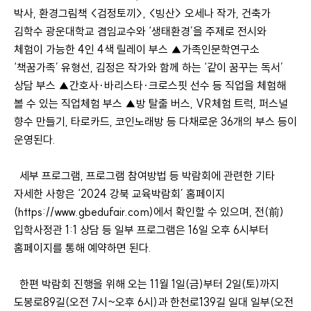
박사, 환경그림책 <검정토끼>, <빙산> 오세나 작가, 건축가
김학수 광운대학교 겸임교수와 ‘생태환경’을 주제로 전시와
체험이 가능한 4인 4색 릴레이 부스 ▲가족인문학연구소
‘책꿈가족’ 유형선, 김정은 작가와 함께 하는 ‘같이 꿈꾸는 독서’
상담 부스 ▲간호사·바리스타·크로스핏 선수 등 직업을 체험해
볼 수 있는 직업체험 부스 ▲방 탈출 버스, VR체험 트럭, 퍼스널
향수 만들기, 타로카드, 코인노래방 등 다채로운 36개의 부스 등이
운영된다.
세부 프로그램, 프로그램 참여방법 등 박람회에 관련한 기타
자세한 사항은 ‘2024 강북 교육박람회’ 홈페이지
(https://www.gbedufair.com)에서 확인할 수 있으며, 전(前)
입학사정관 1:1 상담 등 일부 프로그램은 16일 오후 6시부터
홈페이지를 통해 예약하면 된다.
한편 박람회 진행을 위해 오는 11월 1일(금)부터 2일(토)까지
도봉로89길(오전 7시~오후 6시)과 한천로139길 일대 일부(오전