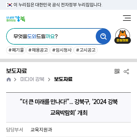
본
이 누리집은 대한민국 공식 전자정부 누리집입니다.
문
강
북
내
통
구
민
용
무엇을
도와
드릴
까요
?
합
청
원
바
검
챗
#폐기물
#채용공고
#임시청사
#고시공고
로
색
봇
가
보도자료
기
홈
>
>
미디어 강북
보도자료
“더 큰 미래를 만나다!”... 강북구, ‘2024 강북
교육박람회’ 개최
담당부서
교육지원과