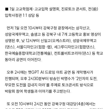
■ 1일 고교학점제·고교입학 설명회, 진로토크 콘서트, 전(前)
입학사정관 1:1 상담 등
먼저 1일 오전 10시부터 강북구청 광장에서는 삼각산고,
성암국제무역고, 솔샘고 등 강북구 내 7개 고등학교 홍보 영상이
상영된 후, 낮 12시부터 신일고(오케스트라), 성암국제무역고
(댄스), 서울디자인고(힙합·랩), 세그루디자인고(힙합댄스),
한국예술종합대학교(전통예술), 컨트롤비트코리아(댄스) 등 학교
동아리 공연이 이어진다.
오후 2시에는 챗GPT AI 드로잉 아트 공연 등 개막행사가
진행되며, 오후 2시30분부터 방송인 박명수가 ‘2인자의 도전,
무모한 도전을 겁내지 마라’를 주제로 토크콘서트 방식으로
박람회 참여 학생들과 이야기를 주고받는다.
또 오전 10시부터 2시간 동안 강북구청 대강당(4층)에서는