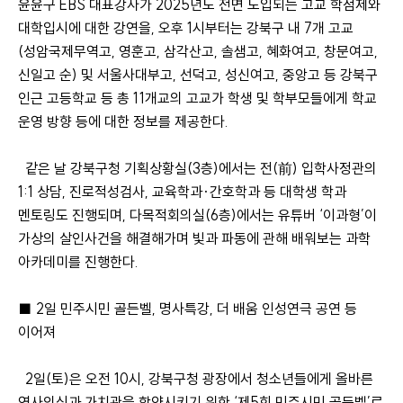
윤윤구 EBS 대표강사가 2025년도 전면 도입되는 고교 학점제와
대학입시에 대한 강연을, 오후 1시부터는 강북구 내 7개 고교
(성암국제무역고, 영훈고, 삼각산고, 솔샘고, 혜화여고, 창문여고,
신일고 순) 및 서울사대부고, 선덕고, 성신여고, 중앙고 등 강북구
인근 고등학교 등 총 11개교의 고교가 학생 및 학부모들에게 학교
운영 방향 등에 대한 정보를 제공한다.
같은 날 강북구청 기획상황실(3층)에서는 전(前) 입학사정관의
1:1 상담, 진로적성검사, 교육학과·간호학과 등 대학생 학과
멘토링도 진행되며, 다목적회의실(6층)에서는 유튜버 ‘이과형’이
가상의 살인사건을 해결해가며 빛과 파동에 관해 배워보는 과학
아카데미를 진행한다.
■ 2일 민주시민 골든벨, 명사특강, 더 배움 인성연극 공연 등
이어져
2일(토)은 오전 10시, 강북구청 광장에서 청소년들에게 올바른
역사의식과 가치관을 함양시키기 위한 ‘제5회 민주시민 골든벨’로