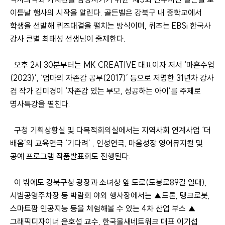
이튿날 행사의 시작을 알린다. 골든벨은 강북구 내 중학교에서
학생을 선발해 퀴즈대결을 펼치는 방식이며, 퀴즈는 EBSi 한국사
강사 큰별 최태성 선생님이 출제한다.
오후 2시 30분부터는 MK CREATIVE 대표이자 저서 ‘마흔수업
(2023)’, ‘엄마의 자존감 공부(2017)’ 등으로 저명한 31년차 강사
겸 작가 김미경이 ‘자존감 있는 부모, 성공하는 아이’를 주제로
명사특강을 펼친다.
구청 기획상황실 및 다목적회의실에서는 지역사회 연계사업 ‘더
배움’의 교육연극 ‘기다려’ , 인성연극, 마음성장 영어뮤지컬 및
공예 프로그램 작품발표회도 진행된다.
이 밖에도 강북구청 광장과 소녀상 앞 도로(도봉로89길 일대),
시범공영주차장 등 박람회 야외 행사장에서는 ▲드론, 탱크로봇,
스마트팜 인공지능 등을 체험해볼 수 있는 4차 산업 부스 ▲
그래픽디자이너 윤호섭 교수, 한국물새네트워크 대표 이기섭