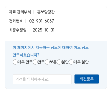
자료 관리부서
홍보담당관
전화번호
02-901-6067
최종수정일
2025-10-31
콘
이 페이지에서 제공하는 정보에 대하여 어느 정도
텐
만족하셨습니까?
츠
매우 만족
만족
보통
불만
매우 불만
만
족
의견등록
도