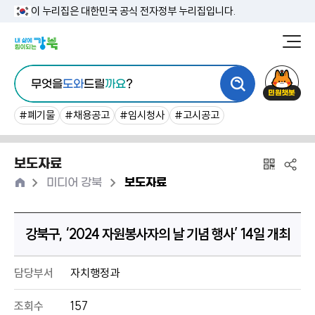
본
이 누리집은 대한민국 공식 전자정부 누리집입니다.
문
강
북
내
통
구
민
용
무엇을
도와
드릴
까요
?
합
청
원
바
검
챗
#폐기물
#채용공고
#임시청사
#고시공고
로
색
봇
가
보도자료
기
홈
>
>
미디어 강북
보도자료
강북구, ‘2024 자원봉사자의 날 기념 행사’ 14일 개최
담당부서
자치행정과
조회수
157