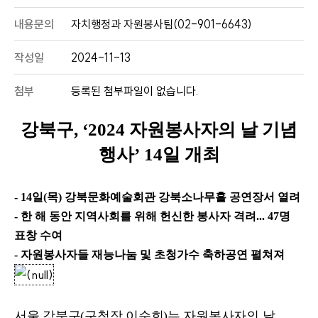
내용문의
자치행정과 자원봉사팀(02-901-6643)
작성일
2024-11-13
첨부
등록된 첨부파일이 없습니다.
강북구
, ‘2024
자원봉사자의 날 기념
행사
’ 14
일 개최
- 14
일
(
목
)
강북문화예술회관 강북소나무홀 공연장서 열려
- 한 해 동안 지역사회를 위해 헌신한 봉사자 격려
... 47
명
표창 수여
- 자원봉사자들 재능나눔 및 초청가수 축하공연 펼쳐져
서울 강북구
(
구청장 이순희
)
는 자원봉사자의 날