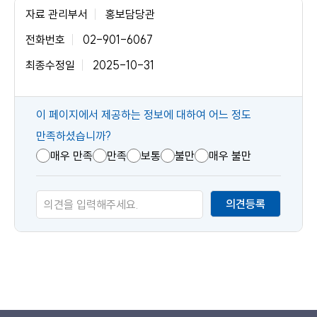
자료 관리부서
홍보담당관
전화번호
02-901-6067
최종수정일
2025-10-31
콘
이 페이지에서 제공하는 정보에 대하여 어느 정도
텐
만족하셨습니까?
츠
매우 만족
만족
보통
불만
매우 불만
만
족
의견등록
도