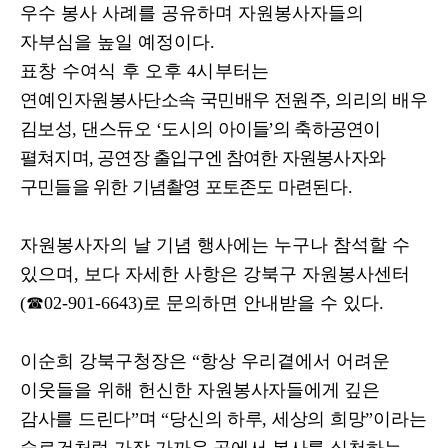
우수 봉사 사례를 공유하며 자원봉사자들의
자부심을 높일 예정이다
.
표창 수여식 후 오후
4
시부터는
연예인
자원봉사단소속
국민배우 전원주
,
의리의 배우
김보성
,
댄스듀오
‘
도시의
아이들
’
의
축하공연이
펼쳐지며
,
공연장 출입구엔 참여한 자원봉사자와
구민들을 위한 기념촬영 포토존도 마련
된다
.
자원봉사자의 날 기념 행사에는 누구나 참석할 수
있으며
,
보다 자세한 사항은 강북구 자원봉사센터
(
☎
02-901-6643)
로 문의하면 안내받을 수 있다
.
이순희 강북구청장은
“
항상 우리곁에서 어려운
이웃들을 위해 헌신한 자원
봉사자들에게 깊은
감사를 드린다
”
며
“
당신의 하루
,
세상의 희망
”
이라는