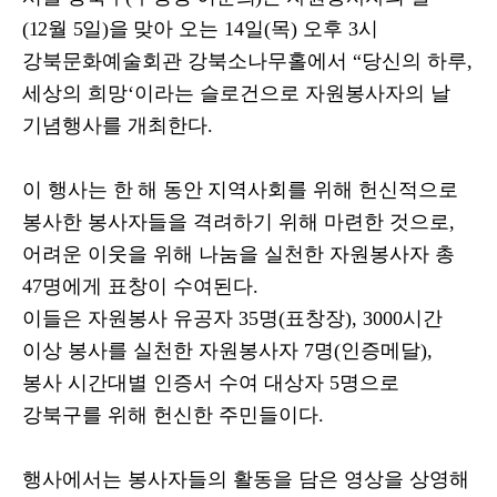
(12
월
5
일
)
을 맞아
오는
14
일
(
목
)
오후
3
시
강북문화예술회관 강북소나무홀에서
“
당신의 하루
,
세상의 희망
‘
이라는 슬로건으로 자원봉사자의 날
기념행사를 개최한다
.
이 행사는
한 해 동안
지역사회를 위해 헌신적으로
봉사한 봉사자들을 격려하기 위해 마련한 것으로
,
어려운 이웃을 위해 나눔을 실천한 자원봉사자 총
47
명에게 표창이 수여된다
.
이들은 자원봉사 유공자
35
명
(
표창장
), 3000
시간
이상 봉사를 실천한 자원봉사자
7
명
(
인증메달
),
봉사 시간대별 인증서 수여 대상자
5
명으로
강북구를 위해 헌신한 주민들이다
.
행사에서는 봉사자들의 활동을 담은 영상을 상영해