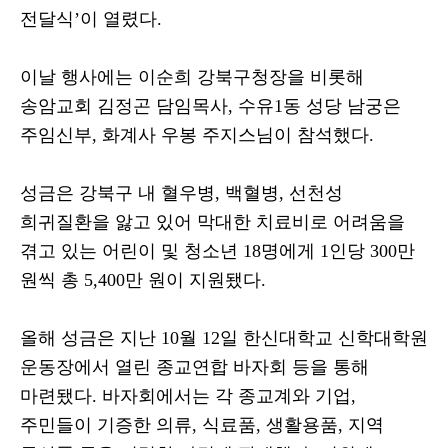
전달식
’
이 열렸다
.
이날 행사에는 이순희 강북구청장을 비롯해
송암교회 김정곤 담임목사
,
수유
1
동 성당 남궁은
주임신부
,
화계사 우봉 주지스님이 참석했다
.
성금은 강북구 내 혈우병
,
백혈병
,
선천성
희귀질환을 앓고 있어 막대한 치료비로 어려움을
겪고 있는 어린이 및 청소년
18
명에게
1
인당
300
만
원씩 총
5,400
만 원이 지원됐다
.
올해 성금은 지난
10
월
12
일 한신대학교 신학대학원
운동장에서 열린 종교연합 바자회 등을 통해
마련됐다
.
바자회에서는 각 종교계와 기업
,
주민들이 기증한 의류
,
식료품
,
생활용품
,
지역