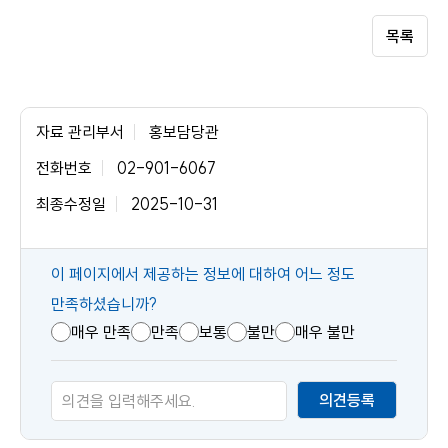
목록
자료 관리부서
홍보담당관
전화번호
02-901-6067
최종수정일
2025-10-31
콘
이 페이지에서 제공하는 정보에 대하여 어느 정도
텐
만족하셨습니까?
츠
매우 만족
만족
보통
불만
매우 불만
만
족
의견등록
도