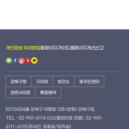
개인정보 처리방침
홈페이지가이드
홈페이지개선신고
강북구청
구의회
보건소
동주민센터
관련사이트
통합예약
[01134]서울 강북구 덕릉로 138 (번동) 강북구청,
TEL : 02-901-6114 (다산콜센터로 연결), 02-901-
6111~6115(주야간, 공휴일/당직실)