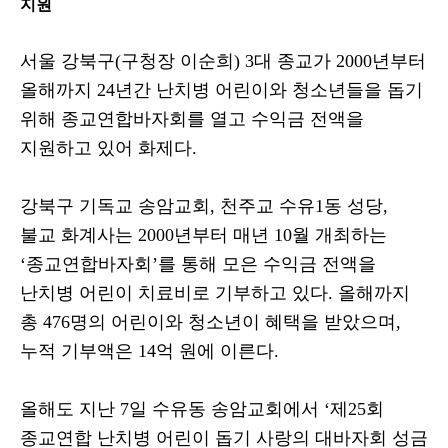
지원
서울 강북구
(
구청장 이순희
) 3
대 종교가
2000
년부터
올해까지
24
년간 난치병 어린이와 청소년들을 돕기
위해 종교연합바자회를 열고 수익금 전액을
지원하고 있어 화제다
.
강북구 기독교 송암교회
,
천주교 수유
1
동 성당
,
불교 화계사는
2000
년부터 매년
10
월 개최하는
‘
종교연합바자회
’
를 통해 모은 수익금 전액을
난치병 어린이 치료비로 기부하고 있다
.
올해까지
총
476
명의 어린이와 청소년이 혜택을 받았으며
,
누적 기부액은
14
억 원에 이른다
.
올해도 지난
7
일 수유동 송암교회에서
‘
제
25
회
종교연합 난치병 어린이 돕기 사랑의 대바자회 성금