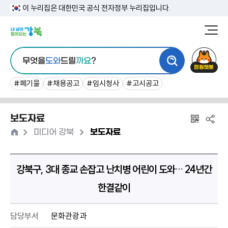
본
이 누리집은 대한민국 공식 전자정부 누리집입니다.
문
강
북
내
통
구
민
용
무엇을
도와
드릴
까요
?
합
청
원
바
검
챗
#폐기물
#채용공고
#임시청사
#고시공고
로
색
봇
가
보도자료
기
홈
>
>
미디어 강북
보도자료
강북구, 3대 종교 손잡고 난치병 어린이 도와… 24년간
한결같이
담당부서
문화관광과