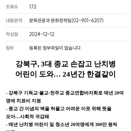
조회수
172
내용문의
문화관광과 문화정책팀(02-901-6207)
작성일
2024-12-12
첨부
등록된 첨부파일이 없습니다.
강북구
, 3
대 종교 손잡고 난치병
어린이 도와
…
24
년간 한결같이
- 강북구 기독교
·
불교
·
천주교 종교연합바자회로 매년
20
여
명에 치료비 지원
- 종교 간 이념의 벽을 허물고 어려운 이웃 위해 뜻을
모아
…
사회적 귀감돼
- 매년 난치병 어린이 및 청소년
20
여명에게
300
만 원씩