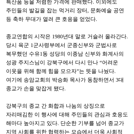
특산품 등을 저렴한 가격에 판매했다
.
이외에도
주민들의 발길을 잡는 먹거리 장터
,
문화예술 공연
등 축하 무대가 열려 큰 호응을 얻었다
.
종교연합의 시작은
1980
년대 말로 거슬러 올라간다
.
당시 육군
1
군사령부에서 군종신부와 군법사로
복무했던 수유
1
동 성당의 이종남 신부와 화계사의
성광 주지스님이 강북구에서 다시 만나
“
어려운
이웃을 위해 함께 힘을 모으자
”
는 뜻을 나눴다
.
여기에 송암교회의 박승화 목사가 동참하면서
3
대
종교가 손을 맞잡게 됐다
.
강북구의 종교 간 화합과 나눔의 상징으로
자리매김한 이 행사에 대해 주민들의 관심과 호응도
해마다 높아지고 있다
.
단순한 기부를 넘어 종교가
지역 사회를 위한 협력하는 모습에서 더욱 사회적