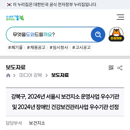
본
이 누리집은 대한민국 공식 전자정부 누리집입니다.
문
강
북
내
통
구
민
용
무엇을
도와
드릴
까요
?
합
청
원
바
검
챗
#폐기물
#채용공고
#임시청사
#고시공고
로
색
봇
가
보도자료
기
홈
>
>
미디어 강북
보도자료
강북구, 2024년 서울시 보건지소 운영사업 우수기관
및 2024년 장애인 건강보건관리사업 우수기관 선정
담당부서
보건지소