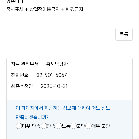
있습니다.
출처표시 + 상업적이용금지 + 변경금지
목록
자료 관리부서
홍보담당관
전화번호
02-901-6067
최종수정일
2025-10-31
콘
이 페이지에서 제공하는 정보에 대하여 어느 정도
텐
만족하셨습니까?
츠
매우 만족
만족
보통
불만
매우 불만
만