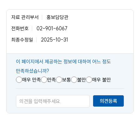
자료 관리부서
홍보담당관
전화번호
02-901-6067
최종수정일
2025-10-31
콘
이 페이지에서 제공하는 정보에 대하여 어느 정도
텐
만족하셨습니까?
츠
매우 만족
만족
보통
불만
매우 불만
만
족
의견등록
도