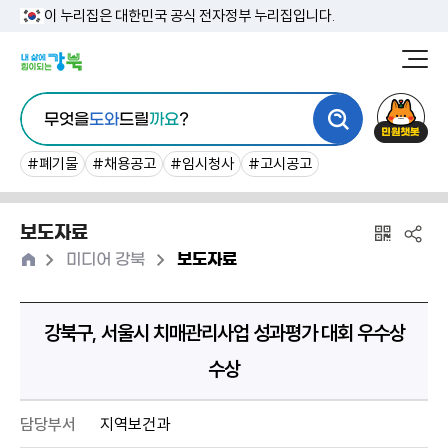
본
이 누리집은 대한민국 공식 전자정부 누리집입니다.
문
강
북
내
통
구
민
용
무엇을
도와
드릴
까요
?
합
청
원
바
검
챗
#폐기물
#채용공고
#임시청사
#고시공고
로
색
봇
가
보도자료
기
홈
>
>
미디어 강북
보도자료
강북구, 서울시 치매관리사업 성과평가 대회 우수상
수상
담당부서
지역보건과