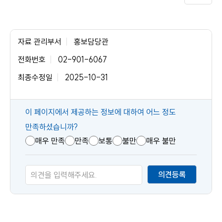
자료 관리부서
홍보담당관
전화번호
02-901-6067
최종수정일
2025-10-31
콘
이 페이지에서 제공하는 정보에 대하여 어느 정도
텐
만족하셨습니까?
츠
매우 만족
만족
보통
불만
매우 불만
만
족
의견등록
도