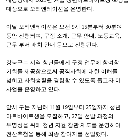
대강당에서
2025
년 겨울 청년아르바이트생
60
명을
대상으로 오리엔테이션을 운영한다
.
이날 오리엔테이션은 오전
9
시
15
분부터
30
분여
동안 진행되며
,
구정 소개
,
근무 안내
,
노동교육
,
근무 부서 배치 안내 등으로 진행된다
.
강북구는 지역 청년들에게 구정 업무에 참여할
기회를 제공함으로써 공직사회에 대한 이해를
넓히고 사회생활을 경험할 수 있도록 돕고자 이
사업을 운영하고 있다
.
앞서 구는 지난해
11
월
19
일부터
25
일까지 청년
아르바이트생을 모집하고
, 27
일 선발 과정의
투명성을 위해 청년 자율 참관 제도를 운영하여
전산추첨을 통해 최종 참여자를 선발했다
.