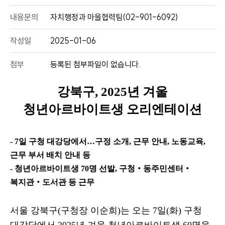
내용문의
자치행정과 마을협력팀(02-901-6092)
작성일
2025-01-06
첨부
등록된 첨부파일이 없습니다.
강북구
, 2025
년 겨울
청년아르바이트생 오리엔테이션
- 7
일 구청 대강당에서
…
구정 소개
,
근무 안내
,
노동교육
,
근무 부서 배치 안내 등
- 청년아르바이트생
70
명 선발
,
구청
‧
동주민센터
‧
복지관
‧
도서관 등 근무
서울 강북구
(
구청장 이순희
)
는 오는
7
일
(
화
)
구청