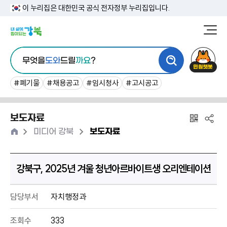
본
이 누리집은 대한민국 공식 전자정부 누리집입니다.
문
강
북
내
통
구
민
용
무엇을
도와
드릴
까요
?
합
청
원
바
검
챗
#폐기물
#채용공고
#임시청사
#고시공고
로
색
봇
가
보도자료
기
홈
>
>
미디어 강북
보도자료
강북구, 2025년 겨울 청년아르바이트생 오리엔테이션
담당부서
자치행정과
조회수
333