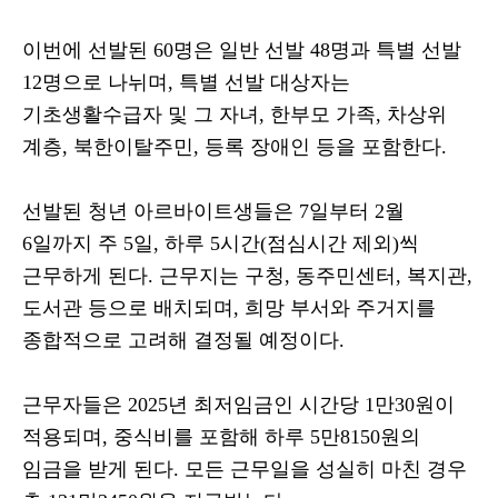
이번에 선발된
60
명은 일반 선발
48
명과 특별 선발
12
명으로 나뉘며
,
특별 선발 대상자는
기초생활수급자 및 그 자녀
,
한부모 가족
,
차상위
계층
,
북한이탈주민
,
등록 장애인 등을 포함한다
.
선발된 청년 아르바이트생들은
7
일부터
2
월
6
일까지 주
5
일
,
하루
5
시간
(
점심시간 제외
)
씩
근무하게 된다
.
근무지는 구청
,
동주민센터
,
복지관
,
도서관 등으로 배치되며
,
희망 부서와 주거지를
종합적으로 고려해 결정될 예정이다
.
근무자들은
2025
년 최저임금인 시간당
1
만
30
원이
적용되며
,
중식비를 포함해 하루
5
만
8150
원의
임금을 받게 된다
.
모든 근무일을 성실히 마친 경우