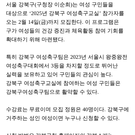
서울 강북구
(
구청장 이순희
)
는 여성 구민들을
대상으로
‘2025
년 강북구 여성축구교실
’
참가자를
오는
2
월
14
일
(
금
)
까지 모집한다
.
이 프로그램은
구가 여성들의 건강 증진과 체육활동 참여 기회를
확대하기 위해 마련됐다
.
특히 강북구 여성축구팀은
2023
년 서울시 왕중왕전
여성축구대회에서
3
등을 차지할 정도로 뛰어난
실력을 보유하고 있어 구민들의 관심이 높다
.
강북구 여성축구교실에 참여하는 여성 구민들은
강북구여성축구팀으로 활약할 수 있다
.
수강료는 무료이며 모집 정원은
40
명이다
.
강북구에
거주하는 성인 여성이면 누구나 신청할 수 있다
.