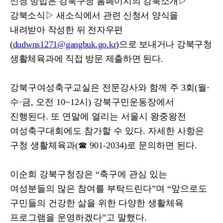
신청 방법은 강북구청 홈페이지의 강북소개
▷
강북소식
▷
새소식에서 관련 신청서 양식을
내려받아 작성한 뒤 전자우편
(
dudwns1271@gangbuk.go.kr
)
으로 보내거나 강북구청
생활체육과에 직접 방문 제출하면 된다
.
강북구여성축구교실은 전문강사와 함께 주
3
회
(
월
·
수
·
금
,
오전
10~12
시
)
강북구민운동장에서
진행된다
.
또 연말에 열리는 서울시 왕중왕전
여성축구대회에도 참가할 수 있다
.
자세한 사항은
구청 생활체육과
(
☎
901-2034)
로 문의하면 된다
.
이순희 강북구청장은
“
축구에 관심 있는
여성분들의 많은 참여를 부탁드린다
”
며
“
앞으로도
구민들의 건강한 삶을 위한 다양한 생활체육
프로그램을 운영하겠다
”
고 말했다
.