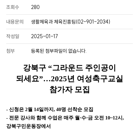
조회수
280
내용문의
생활체육과 체육진흥팀(02-901-2034)
작성일
2025-01-17
첨부
등록된 첨부파일이 없습니다.
강북구
“
그라운드 주인공이
되세요
”
…
2025
년 여성축구교실
참가자 모집
- 신청은
2
월
14
일까지
, 40
명 선착순 모집
- 전문 강사와 함께 수업은 매주 월
·
수
·
금 오전
10~12
시
,
강북구민운동장에서