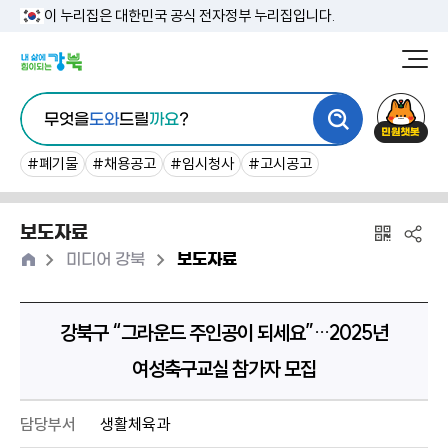
본
이 누리집은 대한민국 공식 전자정부 누리집입니다.
문
강
북
내
통
구
민
용
무엇을
도와
드릴
까요
?
합
청
원
바
검
챗
#폐기물
#채용공고
#임시청사
#고시공고
로
색
봇
가
보도자료
기
홈
>
>
미디어 강북
보도자료
강북구 “그라운드 주인공이 되세요”…2025년
여성축구교실 참가자 모집
담당부서
생활체육과