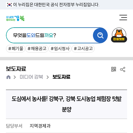
본
이 누리집은 대한민국 공식 전자정부 누리집입니다.
문
강
북
내
통
구
민
용
무엇을
도와
드릴
까요
?
합
청
원
바
검
챗
#폐기물
#채용공고
#임시청사
#고시공고
로
색
봇
가
보도자료
기
홈
>
>
미디어 강북
보도자료
도심에서 농사를! 강북구, 강북 도시농업 체험장 텃밭
분양
담당부서
지역경제과