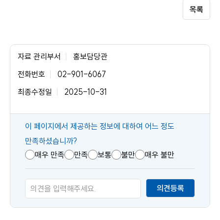
목록
자료 관리부서
홍보담당관
전화번호
02-901-6067
최종수정일
2025-10-31
콘
이 페이지에서 제공하는 정보에 대하여 어느 정도
텐
만족하셨습니까?
츠
매우 만족
만족
보통
불만
매우 불만
만
족
의견등록
도