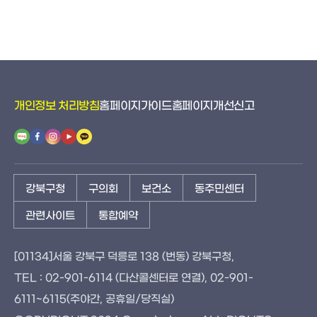
개인정보 처리방침
홈페이지가이드
홈페이지개선신고
강북구청
구의회
보건소
동주민센터
관련사이트
통합예약
[01134]서울 강북구 덕릉로 138 (번동) 강북구청,
TEL : 02-901-6114 (다산콜센터로 연결), 02-901-
6111~6115(주야간, 공휴일/당직실)