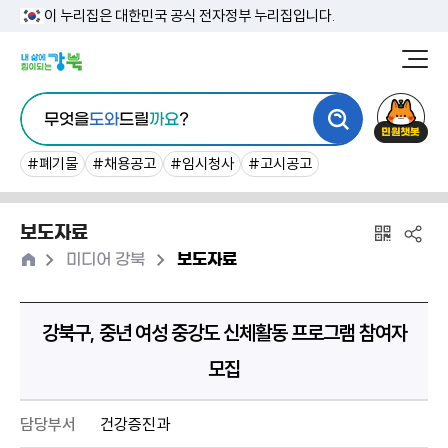
본
이 누리집은 대한민국 공식 전자정부 누리집입니다.
문
강
북
내
통
구
민
용
무엇을
도와
드릴
까요
?
합
청
원
바
검
챗
#폐기물
#채용공고
#임시청사
#고시공고
로
색
봇
가
보도자료
기
홈
>
>
미디어 강북
보도자료
강북구, 중년 여성 중강도 신체활동 프로그램 참여자
모집
담당부서
건강증진과