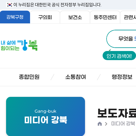
본
이 누리집은 대한민국 공식 전자정부 누리집입니다.
문
강북구청
구의회
보건소
동주민센터
관련
내
통
용
내
무엇을
합
삶
바
검
에
로
인기 검색어!
색
힘
가
이
기
되
종합민원
소통참여
행정정보
는
강
북
보도자
Gang-buk
미디어 강북
홈
>
미디어 강북