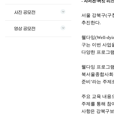
- 자서전
·
버킷 리스
사진 공모전
서울 강북구
(
구
추진한다
.
영상 공모전
웰다잉
(Well-dyi
구는 이번 사업
다양한 프로그
웰다잉 프로그
북서울종합사회복
준비
’
라는 주제
주요 교육 내용
주제를 통해 참
사항은 강북구보