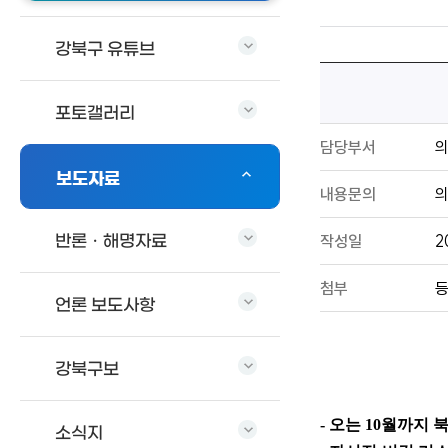
강북구 유튜브
포토갤러리
담당부서
보도자료
내용문의
의
작성일
2
반론ㆍ해명자료
첨부
등
언론 보도사항
강북구보
- 오는
10
월까지 
소식지