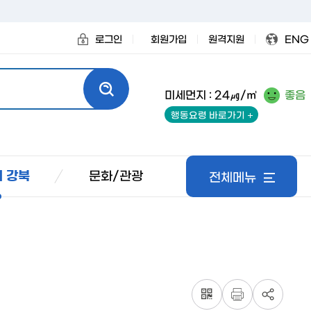
로그인
회원가입
원격지원
ENG
미세먼지 : 24㎍/㎥
좋음
행동요령 바로가기
문화/관광
 강북
전체메뉴