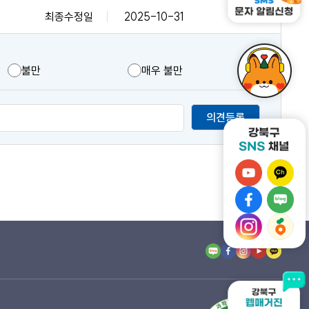
최종수정일
2025-10-31
불만
매우 불만
의견등록
강
강
북
북
강
강
구
구
북
북
유
강
카
강
구
구
튜
북
카
북
페
네
브
구
오
구
이
이
바
인
톡
당
스
버
로
스
채
근
북
블