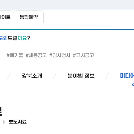
사이트
통합예약
도와
드릴
까요
?
#폐기물
#채용공고
#임시청사
#고시공고
강북소개
분야별 정보
미디어
료
>
보도자료