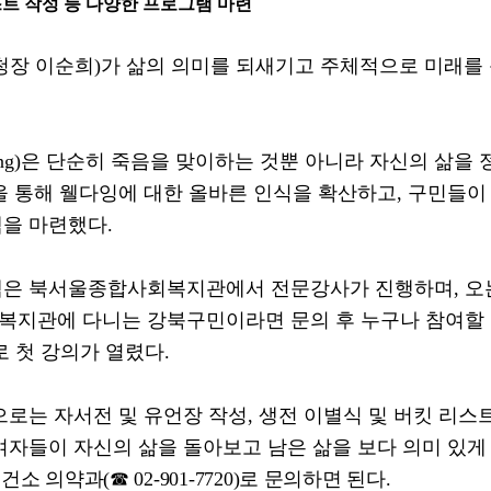
트 작성 등 다양한 프로그램 마련
청장 이순희
)
가 삶의 의미를 되새기고 주체적으로 미래를 
ng)
은 단순히 죽음을 맞이하는 것뿐 아니라 자신의 삶을
을 통해 웰다잉에 대한 올바른 인식을 확산하고
,
구민들이
램을 마련했다
.
램은 북서울종합사회복지관에서 전문강사가 진행하며
,
오
지관에 다니는 강북구민이라면 문의 후 누구나 참여할 
로 첫 강의가 열렸다
.
으로는 자서전 및 유언장 작성
,
생전 이별식 및 버킷 리스
여자들이 자신의 삶을 돌아보고 남은 삶을 보다 의미 있게
건소 의약과
(
☎
02-901-7720)
로 문의하면 된다
.