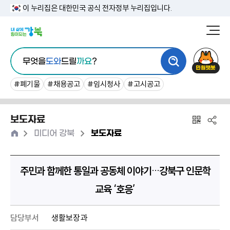
본
이 누리집은 대한민국 공식 전자정부 누리집입니다.
문
강
북
내
통
구
민
용
무엇을
도와
드릴
까요
?
합
청
원
바
검
챗
#폐기물
#채용공고
#임시청사
#고시공고
로
색
봇
가
보도자료
기
홈
>
>
미디어 강북
보도자료
주민과 함께한 통일과 공동체 이야기…강북구 인문학
교육 ‘호응’
담당부서
생활보장과