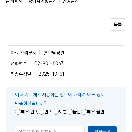
출처표시 + 상업적이용금지 + 변경금지
목록
자료 관리부서
홍보담당관
전화번호
02-901-6067
최종수정일
2025-10-31
콘
이 페이지에서 제공하는 정보에 대하여 어느 정도
텐
만족하셨습니까?
츠
매우 만족
만족
보통
불만
매우 불만
만
족
의견등록