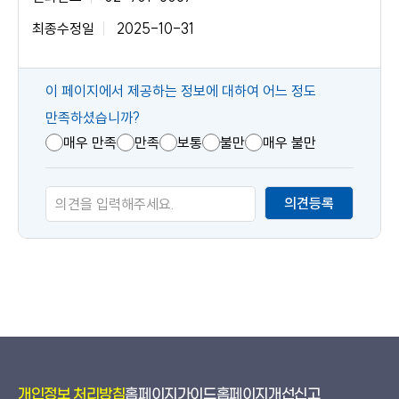
최종수정일
2025-10-31
콘
이 페이지에서 제공하는 정보에 대하여 어느 정도
텐
만족하셨습니까?
츠
매우 만족
만족
보통
불만
매우 불만
만
족
의견등록
도
개인정보 처리방침
홈페이지가이드
홈페이지개선신고