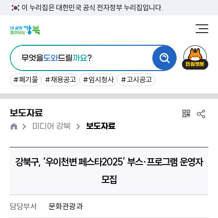
본
이 누리집은 대한민국 공식 전자정부 누리집입니다.
문
강
북
내
통
구
민
용
무엇을
도와
드릴
까요
?
합
청
원
바
검
챗
#폐기물
#채용공고
#임시청사
#고시공고
로
색
봇
가
보도자료
기
홈
>
>
미디어 강북
보도자료
강북구, ‘우이천변 페스타2025’ 부스·프로그램 운영자
모집
담당부서
문화관광과