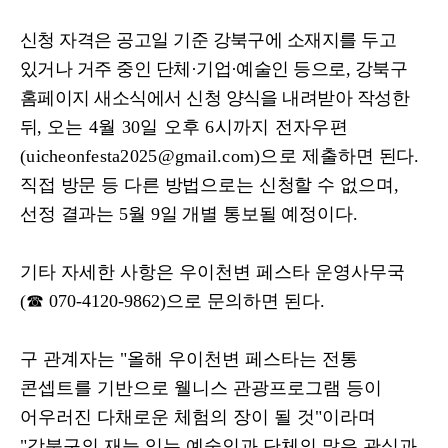
신청 자격은 공고일 기준 강북구에 소재지를 두고
있거나 거주 중인 단체
·
기업
·
예술인 등으로
,
강북구
홈페이지 새소식에서 신청 양식을 내려받아 작성한
뒤
,
오는
4
월
30
일 오후
6
시까지 전자우편
(uicheonfesta2025@gmail.com)
으로
제출하면 된다
.
직접 방문 등 다른 방법으로는 신청할 수 없으며
,
선정 결과는
5
월
9
일 개별 통보될 예정이다
.
기타 자세한 사항은 우이천변 페스타 운영사무국
(
☎
070-4120-9862)
으로 문의하면 된다
.
구 관계자는
"
올해 우이천변 페스타는 전통
콘셉트를 기반으로 웰니스 관광프로그램 등이
어우러진 다채로운 체험의 장이 될 것
"
이라며
"
강북구의 재능 있는 예술인과 단체의 많은 관심과