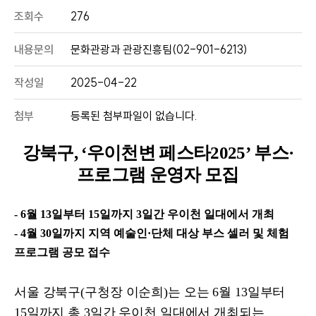
조회수
276
내용문의
문화관광과 관광진흥팀(02-901-6213)
작성일
2025-04-22
첨부
등록된 첨부파일이 없습니다.
강북구
, ‘
우이천변 페스타
2025’
부스
·
프로그램 운영자 모집
- 6
월
13
일부터
15
일까지
3
일간 우이천 일대에서 개최
- 4
월
30
일까지 지역 예술인
·
단체 대상 부스 셀러 및 체험
프로그램 공모 접수
서울 강북구
(
구청장 이순희
)
는 오는
6
월
13
일부터
15
일까지 총
3
일간 우이천 일대에서 개최되는