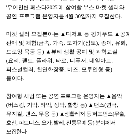
'
우이천변 페스타
2025'
에 참여할 부스 마켓 셀러와
공연
·
프로그램 운영자를
4
월
30
일까지 모집한다
.
마켓 셀러 모집분야는
▲
디저트 등 핑거푸드
▲
공예
판매 및 체험
(
금속
,
가죽
,
도자기
(
점토
),
종이
,
유화
,
드로잉 목공 등
)
▲
뷰티 생활 공예 및 과학교실
(
요리
,
펠트
,
플라워
,
타로
,
디퓨저
,
네일아트
,
퍼스널컬러
,
천연화장품
,
비즈
,
모루인형 등
)
등이다
.
참여형 시범 또는 공연 프로그램 운영자는
▲
음악
(
버스킹
,
기악
,
타악
,
성악
,
합창 등
)
▲
댄스
(
연극
,
뮤지컬
,
댄스
,
무용 등
)
▲
생활레저 등 퍼포먼스
(
무술
,
호신
,
피트니스
,
요가
,
발레
,
전통무예 등
)
분야에서
모집한다
.