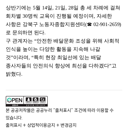
상반기에는
5
월
14
일
, 21
일
, 28
일 총 세 차례에 걸쳐
회차별
30
명씩 교육이 진행될 예정이며
,
자세한
사항은
강북구 노동자종합지원센터
(
☎
02-901-2659)
로 문의하면 된다
.
구 관계자는
“
안전한 배달문화 조성을 위해 사회적
인식을 높이는 다양한 활동을 지속해 나갈
것
”
이라며
, “
특히 현장 최일선에 있는 배달
종사자들의 안전의식 향상에 최선을 다하겠다
”
고
밝혔다
.
본 공공저작물은 공공누리 “출처표시” 조건에 따라 이용할 수
있습니다.
출처표시 + 상업적이용금지 + 변경금지