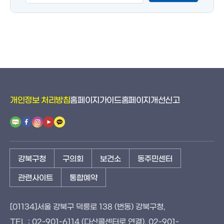
도
개인정보 처리방침
홈페이지가이드
홈페이지개선신고
강북구청
구의회
보건소
동주민센터
관련사이트
통합예약
[01134]서울 강북구 덕릉로 138 (번동) 강북구청,
TEL : 02-901-6114 (다산콜센터로 연결), 02-901-