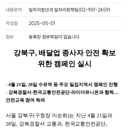
내용문의
일자리청년과 일자리정책팀(02-901-2659)
작성일
2025-05-01
첨부
등록된 첨부파일이 없습니다.
강북구
,
배달업 종사자 안전 확보
위한 캠페인 실시
- 4
월
21
일
, 28
일 수유역 등 주요 밀집지역서 캠페인 진행
- 강북경찰서
·
한국교통안전공단
·
라이더유니온과 협력
…
안전교육 참여 독려
서울 강북구
(
구청장 이순희
)
는 지난
4
월
21
일과
28
일
,
강북경찰서 교통과
,
한국교통안전공단
,