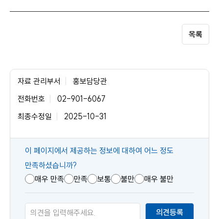
목록
자료 관리부서
홍보담당관
전화번호
02-901-6067
최종수정일
2025-10-31
콘
이 페이지에서 제공하는 정보에 대하여 어느 정도
텐
만족하셨습니까?
츠
매우 만족
만족
보통
불만
매우 불만
만
족
의견등록