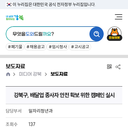
본
이 누리집은 대한민국 공식 전자정부 누리집입니다.
문
강
북
내
통
구
민
용
무엇을
도와
드릴
까요
?
합
청
원
바
검
챗
#폐기물
#채용공고
#임시청사
#고시공고
로
색
봇
가
보도자료
기
홈
>
>
미디어 강북
보도자료
강북구, 배달업 종사자 안전 확보 위한 캠페인 실시
담당부서
일자리청년과
조회수
137