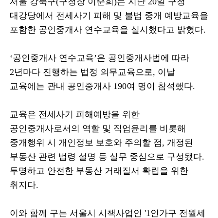
서울 강북구
(
구청장 이순희
)
는 지난
20
일 구청
대강당에서 전세사기 피해 및 불법 중개 예방교육을
포함한 공인중개사 연수교육을 실시했다고 밝혔다
.
‘
공인중개사 연수교육
’
은 공인중개사법에 따라
2
년마다 진행하는 법정 의무교육으로
,
이날
교육에는 관내 공인중개사
190
여 명이 참석했다
.
교육은 전세사기 피해예방을 위한
공인중개사로서의 역할 및 직업윤리를 비롯해
중개행위 시 개인정보 보호와 주의할 점
,
개정된
부동산 관련 법령 설명 등 실무 중심으로 구성됐다
.
투명하고 안전한 부동산 거래질서 확립을 위한
취지다
.
이와 함께 구는 서울시 시책사업인
'1
인가구 전월세