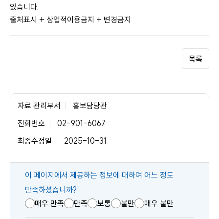
있습니다.
출처표시 + 상업적이용금지 + 변경금지
목록
자료 관리부서
홍보담당관
전화번호
02-901-6067
최종수정일
2025-10-31
콘
이 페이지에서 제공하는 정보에 대하여 어느 정도
텐
만족하셨습니까?
츠
매우 만족
만족
보통
불만
매우 불만
만