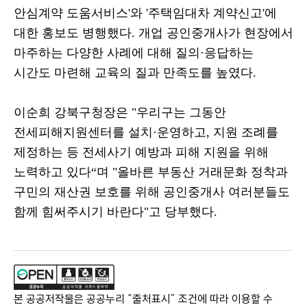
안심계약 도움서비스
'
와
'
주택임대차 계약신고
'
에
대한 홍보도 병행했다
.
개업 공인중개사가 현장에서
마주하는 다양한 사례에 대해 질의
·
응답하는
시간도 마련해 교육의 질과 만족도를 높였다
.
이순희 강북구청장은
"
우리구는 그동안
전세피해지원센터를 설치
·
운영하고
,
지원 조례를
제정하는 등 전세사기 예방과 피해 지원을 위해
노력하고 있다
“
며
"
올바른 부동산 거래문화 정착과
구민의 재산권 보호를 위해 공인중개사 여러분들도
함께 힘써주시기 바란다
"
고 당부했다
.
본 공공저작물은 공공누리 “출처표시” 조건에 따라 이용할 수