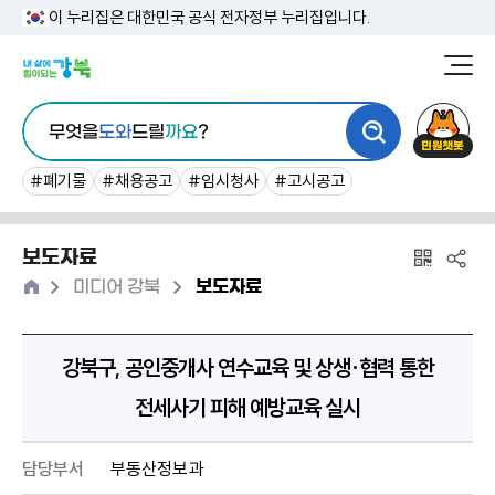
본
이 누리집은 대한민국 공식 전자정부 누리집입니다.
문
강
북
내
통
구
민
용
무엇을
도와
드릴
까요
?
합
청
원
바
검
챗
#폐기물
#채용공고
#임시청사
#고시공고
로
색
봇
가
보도자료
기
홈
>
>
미디어 강북
보도자료
강북구, 공인중개사 연수교육 및 상생·협력 통한
전세사기 피해 예방교육 실시
담당부서
부동산정보과