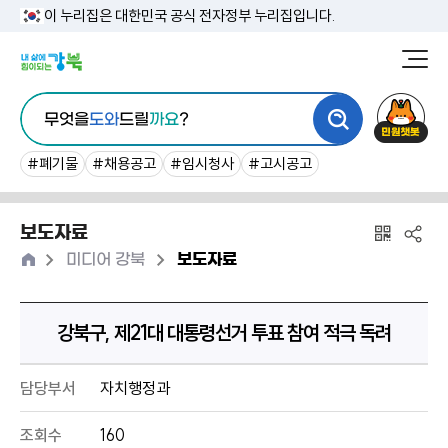
본
이 누리집은 대한민국 공식 전자정부 누리집입니다.
문
강
북
내
통
구
민
용
무엇을
도와
드릴
까요
?
합
청
원
바
검
챗
#폐기물
#채용공고
#임시청사
#고시공고
로
색
봇
가
보도자료
기
홈
>
>
미디어 강북
보도자료
강북구, 제21대 대통령선거 투표 참여 적극 독려
담당부서
자치행정과
조회수
160