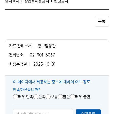
출처표시 + 상업적이용금지 + 변경금지
목록
자료 관리부서
홍보담당관
전화번호
02-901-6067
최종수정일
2025-10-31
콘
이 페이지에서 제공하는 정보에 대하여 어느 정도
텐
만족하셨습니까?
츠
매우 만족
만족
보통
불만
매우 불만
만
족