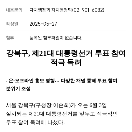
내용문의
자치행정과 자치행정팀(02-901-6082)
작성일
2025-05-27
첨부
등록된 첨부파일이 없습니다.
강북구
,
제
21
대 대통령선거 투표 참여
적극 독려
- 온
·
오프라인 홍보 병행
…
다양한 채널 통해 투표 참여
분위기 조성
서울 강북구
(
구청장 이순희
)
가 오는
6
월
3
일
실시되는 제
21
대 대통령선거를 앞두고 적극적인
투표 참여 독려에 나섰다
.