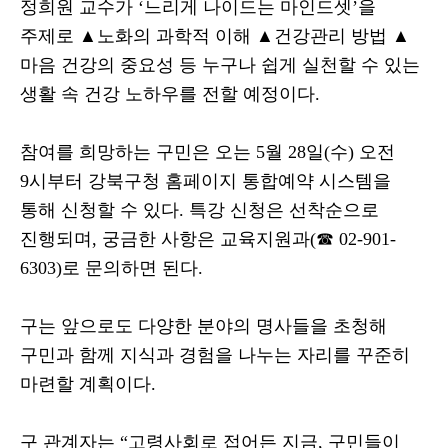
정희원 교수가
‘
느리게 나이드는 마인드셋
’
을
주제로
▲
노화의 과학적 이해
▲
건강관리 방법
▲
마음 건강의 중요성 등 누구나 쉽게 실천할 수 있는
생활 속 건강 노하우를 전할 예정이다
.
참여를 희망하는 구민은 오는
5
월
28
일
(
수
)
오전
9
시부터 강북구청 홈페이지 통합예약 시스템을
통해 신청할 수 있다
.
특강 신청은 선착순으로
진행되며
,
궁금한 사항은 교육지원과
(
☎
02-901-
6303)
로 문의하면 된다
.
구는 앞으로도 다양한 분야의 명사들을 초청해
구민과 함께 지식과 경험을 나누는 자리를 꾸준히
마련할 계획이다
.
구 관계자는
“
고령사회로 접어든 지금
,
구민들이