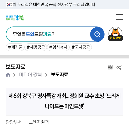
본
이 누리집은 대한민국 공식 전자정부 누리집입니다.
문
강
북
내
통
구
민
용
무엇을
도와
드릴
까요
?
합
청
원
바
검
챗
#폐기물
#채용공고
#임시청사
#고시공고
로
색
봇
가
보도자료
기
홈
>
>
미디어 강북
보도자료
제6회 강북구 명사특강 개최...정희원 교수 초청 ‘느리게
나이드는 마인드셋’
담당부서
교육지원과