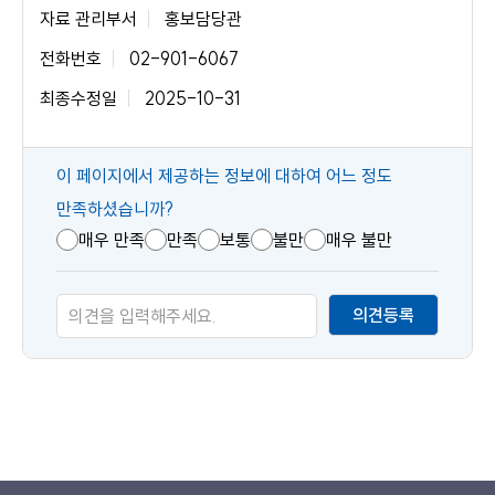
자료 관리부서
홍보담당관
전화번호
02-901-6067
최종수정일
2025-10-31
콘
이 페이지에서 제공하는 정보에 대하여 어느 정도
텐
만족하셨습니까?
츠
매우 만족
만족
보통
불만
매우 불만
만
족
의견등록
도