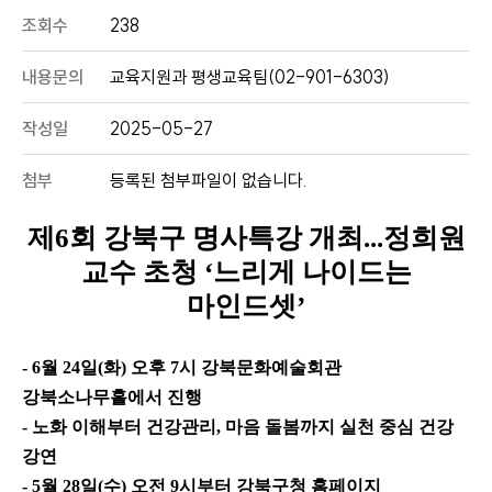
조회수
238
내용문의
교육지원과 평생교육팀(02-901-6303)
작성일
2025-05-27
첨부
등록된 첨부파일이 없습니다.
제
6
회 강북구 명사특강 개최
...
정희원
교수 초청
‘
느리게 나이드는
마인드셋
’
- 6
월
24
일
(
화
)
오후
7
시 강북문화예술회관
강북소나무홀에서 진행
- 노화 이해부터 건강관리
,
마음 돌봄까지 실천 중심 건강
강연
- 5
월
28
일
(
수
)
오전
9
시부터 강북구청 홈페이지