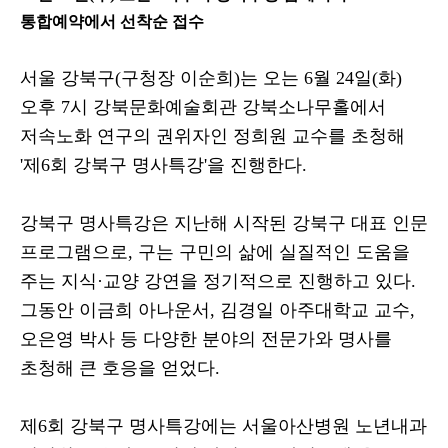
통합예약에서 선착순 접수
서울 강북구
(
구청장 이순희
)
는 오는
6
월
24
일
(
화
)
오후
7
시 강북문화예술회관 강북소나무홀에서
저속노화 연구의 권위자인 정희원 교수를 초청해
'
제
6
회 강북구 명사특강
'
을 진행한다
.
강북구 명사특강은 지난해 시작된 강북구 대표 인문
프로그램으로
,
구는 구민의 삶에 실질적인 도움을
주는 지식
·
교양 강연을 정기적으로 진행하고 있다
.
그동안 이금희 아나운서
,
김경일 아주대학교 교수
,
오은영 박사 등 다양한 분야의 전문가와 명사를
초청해 큰 호응을 얻었다
.
제
6
회 강북구 명사특강에는 서울아산병원 노년내과