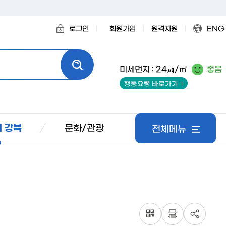
로그인
회원가입
원격지원
ENG
미세먼지 : 24㎍/㎥
좋음
행동요령 바로가기
문화/관광
 강북
전체메뉴