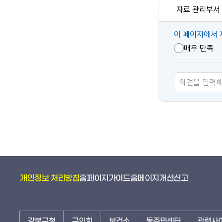
자료 관리부서
콘
이 페이지에서 
텐
매우 만족
츠
만
족
도
개인정보 처리방침
홈페이지가이드
홈페이지개선신고
강북구청
구의회
보건소
동주민센터
관련사