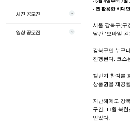
- 6
월
4
일부터
7
월
- 앱 활용한 비대
사진 공모전
서울 강북구
(
구
영상 공모전
달간
‘
모바일 걷
강북구민 누구나
진행된다
.
코스
챌린지 참여를 
상품권을 제공할
지난해에도 강
구간
, 11
월 북한
얻었다
.