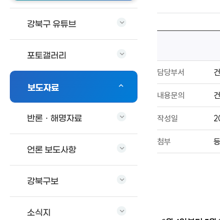
강북구 유튜브
포토갤러리
담당부서
보도자료
내용문의
건
작성일
2
반론ㆍ해명자료
첨부
등
언론 보도사항
강북구보
소식지