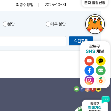
최종수정일
2025-10-31
불만
매우 불만
의견등록
강
강
북
북
강
강
구
구
북
북
유
강
카
강
구
구
튜
북
카
북
페
네
브
구
오
구
이
이
바
인
톡
당
스
버
로
스
채
근
북
블
가
타
널
마