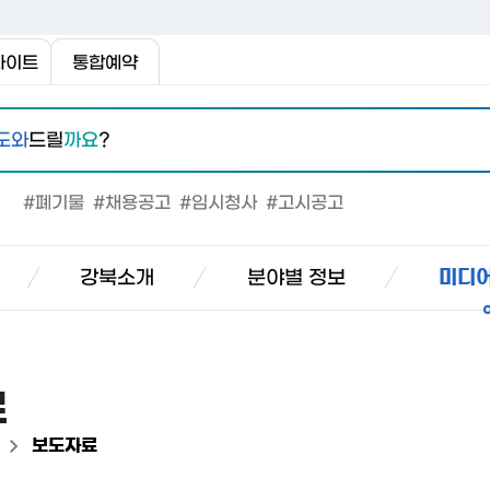
사이트
통합예약
도와
드릴
까요
?
#폐기물
#채용공고
#임시청사
#고시공고
강북소개
분야별 정보
미디어
료
>
보도자료