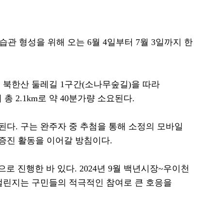
활습관 형성을 위해 오는
6
월
4
일부터
7
월
3
일까지 한
진 북한산 둘레길
1
구간
(
소나무숲길
)
을 따라
지 총
2.1km
로 약
40
분가량 소요된다
.
 된다
.
구는 완주자 중 추첨을 통해 소정의 모바일
 증진 활동을 이어갈 방침이다
.
으로 진행한 바 있다
. 2024
년
9
월 백년시장
~
우이천
챌린지는 구민들의 적극적인 참여로 큰 호응을