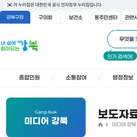
본
이 누리집은 대한민국 공식 전자정부 누리집입니다.
문
강북구청
구의회
보건소
동주민센터
관련
내
통
용
내
무엇을
합
삶
바
검
에
로
인기 검색어!
색
힘
가
이
기
되
종합민원
소통참여
행정정보
는
강
북
보도자
Gang-buk
미디어 강북
홈
>
미디어 강북