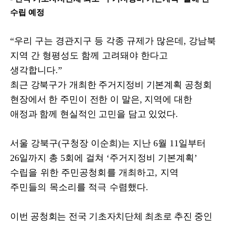
수립 예정
“
우리 구는 경관지구 등 각종 규제가 많은데
,
강남북
지역 간 형평성도 함께 고려돼야 한다고
생각합니다
.”
최근 강북구가 개최한 주거지정비 기본계획 공청회
현장에서 한 주민이 전한 이 말은
,
지역에 대한
애정과 함께 현실적인 고민을 담고 있었다
.
서울 강북구
(
구청장 이순희
)
는 지난
6
월
11
일부터
26
일까지 총
5
회에 걸쳐
‘
주거지정비 기본계획
’
수립을 위한 주민공청회를 개최하고
,
지역
주민들의 목소리를 적극 수렴했다
.
이번 공청회는 전국 기초자치단체 최초로 추진 중인