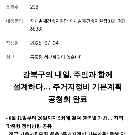
조회수
238
내용문의
재개발재건축지원단 재개발재건축지원팀(02-901-
6838)
작성일
2025-07-04
첨부
등록된 첨부파일이 없습니다.
강북구의 내일
,
주민과 함께
설계하다
…
주거지정비 기본계획
공청회 완료
- 6
월
11
일부터
26
일까지
5
회에 걸쳐 권역별 개최
…
지역
맞춤형 정비방향 공유
-
전국 기초자치단체 최초
‘
주거지정비 기본계획
’
올해 안