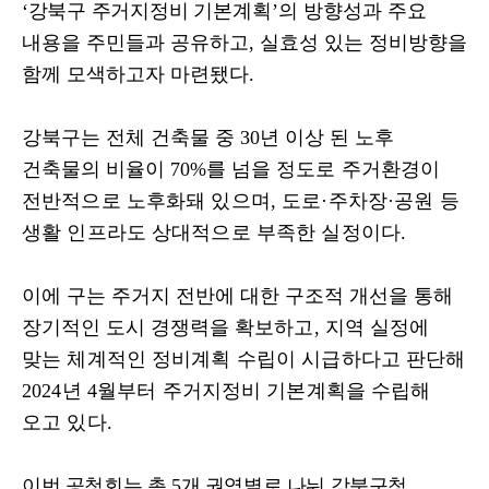
‘
강북구 주거지정비 기본
계획
’
의 방향성과 주요
내용을 주민들과 공유하고
,
실효성 있는 정비방향을
함께 모색하고자 마련됐다
.
강북구는 전체 건축물 중
30
년 이상 된 노후
건축물의 비율이
70%
를 넘을
정도로 주거환경이
전반적으로 노후화돼 있으며
,
도로
·
주차장
·
공원 등
생활 인프라도 상대적으로 부족한 실정이다
.
이에 구는 주거지 전반에 대한 구조적 개선을 통해
장기적인 도시 경쟁력을
확보하고
,
지역 실정에
맞는 체계적인 정비계획 수립이 시급하다고 판단해
2024
년
4
월부터 주거지정비 기본계획을 수립해
오고 있다
.
이번 공청회는 총
5
개 권역별로 나눠 강북구청
,