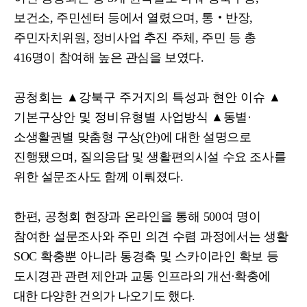
보건소
,
주민센터 등에서 열렸으며
,
통
‧
반장
,
주민자치위원
,
정비사업 추진 주체
,
주민 등 총
416
명이 참여해 높은 관심을 보였다
.
공청회는
▲
강북구 주거지의 특성과 현안 이슈
▲
기본구상안 및 정비유형별
사업방식
▲
동별
·
소생활권별 맞춤형 구상
(
안
)
에 대한 설명으로
진행됐으며
,
질의응답 및 생활편의시설 수요 조사를
위한 설문조사도 함께 이뤄졌다
.
한편
,
공청회 현장과 온라인을 통해
500
여 명이
참여한 설문조사와 주민 의견 수렴 과정에서는 생활
SOC
확충뿐 아니라 통경축 및 스카이라인 확보 등
도시
경관 관련 제안과 교통 인프라의 개선
·
확충에
대한 다양한 건의가 나오기도 했다
.