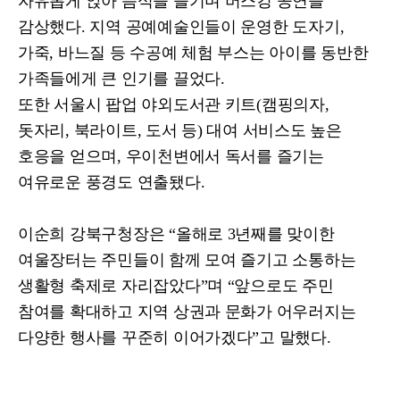
자유롭게 앉아 음식을 즐기며 버스킹 공연을
감상했다
.
지역 공예예술인들이 운영한 도자기
,
가죽
,
바느질 등 수공예 체험 부스는 아이를 동반한
가족들에게 큰 인기를 끌었다
.
또한 서울시 팝업 야외도서관 키트
(
캠핑의자
,
돗자리
,
북라이트
,
도서 등
)
대여 서비스도 높은
호응을 얻으며
,
우이천변에서 독서를 즐기는
여유로운 풍경도 연출됐다
.
이순희 강북구청장은
“
올해로
3
년째를 맞이한
여울장터는 주민들이 함께 모여 즐기고 소통하는
생활형 축제로 자리잡았다
”
며
“
앞으로도 주민
참여를 확대하고 지역 상권과 문화가 어우러지는
다양한 행사를 꾸준히 이어가겠다
”
고 말했다
.