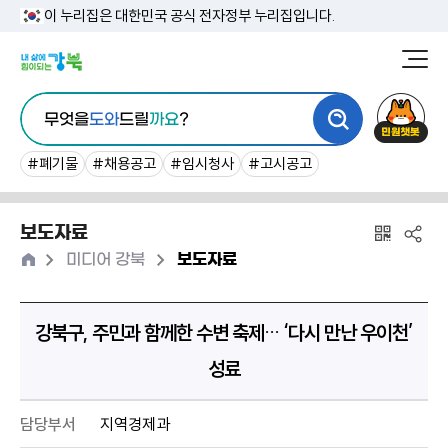
본
이 누리집은 대한민국 공식 전자정부 누리집입니다.
문
강
북
내
통
구
민
용
무엇을
도와
드릴
까요
?
합
청
원
바
검
챗
#폐기물
#채용공고
#임시청사
#고시공고
로
색
봇
가
보도자료
기
홈
>
>
미디어 강북
보도자료
강북구, 주민과 함께한 수변 축제… ‘다시 만난 우이천’
성료
담당부서
지역경제과