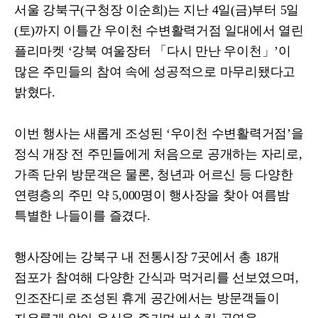
서울 강북구
(
구청장 이순희
)
는 지난
4
일
(
금
)
부터
5
일
(
토
)
까지 이틀간 우이천 수변활력거점 일대에서 열린
플리마켓
‘
강북 여울장터
「
다시 만난 우이천
」
’
이
많은 주민들의 참여 속에 성공적으로 마무리됐다고
밝혔다
.
이번 행사는 새롭게 조성된
‘
우이천 수변활력거점
’
을
정식 개장 전 주민들에게 처음으로 공개하는 자리로
,
가족 단위 방문객은 물론
,
청년과 어르신 등 다양한
연령층의 주민 약
5,000
명이 행사장을 찾아 여름밤
특별한 나들이를 즐겼다
.
행사장에는 강북구 내 전통시장
7
곳에서 총
18
개
점포가 참여해 다양한 간식과 먹거리를 선보였으며
,
인조잔디로 조성된 휴게 공간에서는 방문객들이