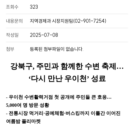
조회수
323
내용문의
지역경제과 시장지원팀(02-901-7254)
작성일
2025-07-08
첨부
등록된 첨부파일이 없습니다.
강북구
,
주민과 함께한 수변 축제
…
‘
다시 만난 우이천
’
성료
-
우이천 수변활력거점 첫 공개에 주민들 큰 호응
…
5,000
여 명 방문 성황
-
전통시장 먹거리
·
공예체험
·
버스킹까지 이틀간 이어진
여름밤 플리마켓