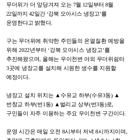
무더위가 더 앞당겨져 오는
7
월
12
일부터
8
월
22
일까지
42
일간
‘
강북 오아시스 냉장고
’
를
운영한다고 밝혔다
.
구는 무더위에 취약한 주민들의 온열질환 예방을
위해
2022
년부터
‘
강북 오아시스 냉장고
’
를
추진해왔으며
,
올해는 우이천변 야외 무더위쉼터
3
곳에 냉장고를 설치해 시원한 생수를 지원할
예정이다
.
냉장고 설치 위치는
▲
수유교 하부
(
수유
3
동
)
▲
번창교 하부
(
번
1
동
)
▲
벌리교 상부
(
번
3
동
)
로
,
구민들이 자주 이용하는 주요 우이천변 구간이다
.
운영 시간은 매일 오전
8
시부터 저녁
8
시까지이며
,