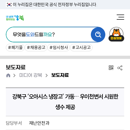
본
이 누리집은 대한민국 공식 전자정부 누리집입니다.
문
강
북
내
통
구
민
용
무엇을
도와
드릴
까요
?
합
청
원
바
검
챗
#폐기물
#채용공고
#임시청사
#고시공고
로
색
봇
가
보도자료
기
홈
>
>
미디어 강북
보도자료
강북구 ‘오아시스 냉장고’ 가동… 우이천변서 시원한
생수 제공
담당부서
재난안전과