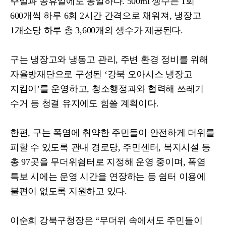
주말과 공휴일에도 동일하다
. 500ml
생수는
1
회
600
개씩 하루
6
회
2
시간 간격으로 채워져
,
냉장고
1
개소당 하루 총
3,600
개의 생수가 제공된다
.
구는 냉장고와 냉동고 관리
,
주변 환경 정비를 위해
자율방재단으로 구성된
‘
강북 오아시스 냉장고
지킴이
’
를 운영하고
,
청소행정과와 협력해 쓰레기
수거 등 청결 유지에도 힘쓸 계획이다
.
한편
,
구는 폭염에 취약한 주민들이 안전하게 더위를
피할 수 있도록 관내 경로당
,
주민센터
,
복지시설 등
총
97
곳을 무더위쉼터로 지정해 운영 중이며
,
폭염
특보 시에는 운영 시간을 연장하는 등 쉼터 이용에
불편이 없도록 지원하고 있다
.
이순희 강북구청장은
“
무더위 속에서도 주민들이