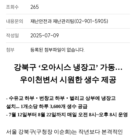
조회수
265
내용문의
재난안전과 재난관리팀(02-901-5905)
작성일
2025-07-09
첨부
등록된 첨부파일이 없습니다.
강북구
‘
오아시스 냉장고
’
가동
…
우이천변서 시원한 생수 제공
-
수유교 하부
‧
번창교 하부
‧
벌리교 상부에 냉장고
설치
... 1
개소당 하루
3,600
개 생수 공급
- 7
월
12
일부터
8
월
22
일까지 매일 오전
8
시
~
오후
8
시 운영
서울 강북구
(
구청장 이순희
)
는 작년보다 본격적인