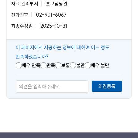
자료 관리부서
홍보담당관
전화번호
02-901-6067
최종수정일
2025-10-31
콘
이 페이지에서 제공하는 정보에 대하여 어느 정도
텐
만족하셨습니까?
츠
매우 만족
만족
보통
불만
매우 불만
만
족
의견등록
도