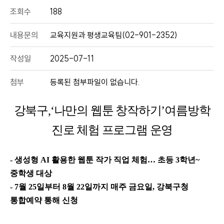
조회수
188
내용문의
교육지원과 평생교육팀(02-901-2352)
작성일
2025-07-11
첨부
등록된 첨부파일이 없습니다.
강북구
,‘
나만의 웹툰 창작하기
’
여름방학
진로 체험 프로그램 운영
-
생성형
AI
활용한 웹툰 작가 직업 체험
…
초등
3
학년
~
중학생 대상
- 7
월
25
일부터
8
월
22
일까지 매주 금요일
,
강북구청
통합예약 통해 신청