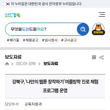
본
이 누리집은 대한민국 공식 전자정부 누리집입니다.
문
강
북
내
통
구
민
용
무엇을
도와
드릴
까요
?
합
청
원
바
검
챗
#폐기물
#채용공고
#임시청사
#고시공고
로
색
봇
가
보도자료
기
홈
>
>
미디어 강북
보도자료
강북구,‘나만의 웹툰 창작하기’여름방학 진로 체험
프로그램 운영
담당부서
교육지원과