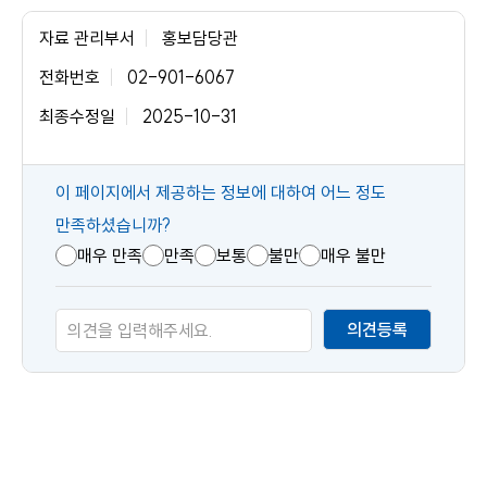
자료 관리부서
홍보담당관
전화번호
02-901-6067
최종수정일
2025-10-31
콘
이 페이지에서 제공하는 정보에 대하여 어느 정도
텐
만족하셨습니까?
츠
매우 만족
만족
보통
불만
매우 불만
만
족
의견등록
도