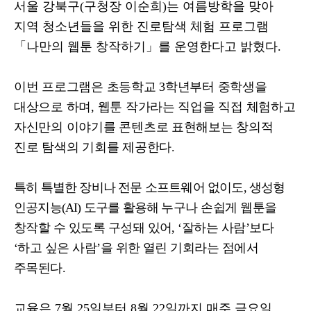
서울 강북구
(
구청장 이순희
)
는 여름방학을 맞아
지역 청소년들을 위한 진로탐색 체험 프로그램
「
나만의 웹툰 창작하기
」
를 운영한다고 밝혔다
.
이번 프로그램은 초등학교
3
학년부터 중학생을
대상으로 하며
,
웹툰 작가라는 직업을 직접 체험하고
자신만의 이야기를 콘텐츠로 표현해보는 창의적
진로 탐색의 기회를 제공한다
.
특히 특별한 장비나 전문 소프트웨어 없이도
,
생성형
인공지능
(AI)
도구를 활용해
누구나 손쉽게 웹툰을
창작할 수 있도록 구성돼 있어
, ‘
잘하는 사람
’
보다
‘
하고 싶은 사람
’
을 위한 열린 기회라는 점에서
주목된다
.
교육은
7
월
25
일부터
8
월
22
일까지 매주 금요일