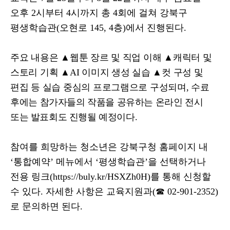
오후
2
시부터
4
시까지 총
4
회에 걸쳐 강북구
평생학습관
(
오현로
145, 4
층
)
에서 진행된다
.
주요 내용은
▲
웹툰 장르 및 직업 이해
▲
캐릭터 및
스토리 기획
▲
AI
이미지 생성 실습
▲
컷 구성 및
편집 등 실습 중심의 프로그램으로 구성되며
,
수료
후
에는 참가자들의 작품을 공유하는 온라인 전시
또는 발표회도 진행될 예정이다
.
참여를 희망하는 청소년은 강북구청 홈페이지 내
‘
통합예약
’
메뉴에서
‘
평생학습관
’
을 선택하거나
전용 링크
(https://buly.kr/HSXZh0H)
를 통해 신청할
수 있다
.
자세한 사항은 교육지원과
(
☎
02-901-2352)
로 문의하면 된다
.