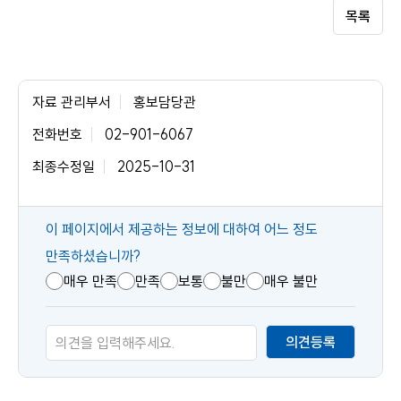
목록
자료 관리부서
홍보담당관
전화번호
02-901-6067
최종수정일
2025-10-31
콘
이 페이지에서 제공하는 정보에 대하여 어느 정도
텐
만족하셨습니까?
츠
매우 만족
만족
보통
불만
매우 불만
만
족
의견등록
도