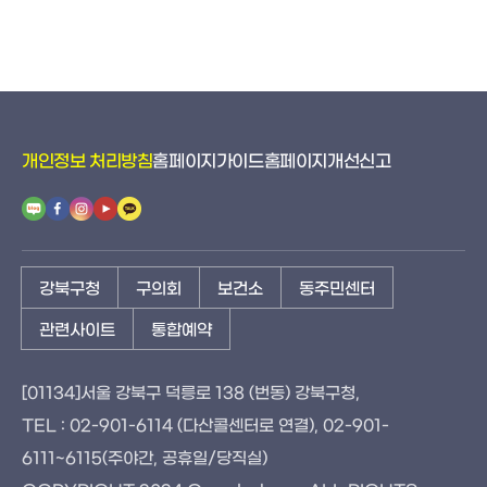
개인정보 처리방침
홈페이지가이드
홈페이지개선신고
강북구청
구의회
보건소
동주민센터
관련사이트
통합예약
[01134]서울 강북구 덕릉로 138 (번동) 강북구청,
TEL : 02-901-6114 (다산콜센터로 연결), 02-901-
6111~6115(주야간, 공휴일/당직실)