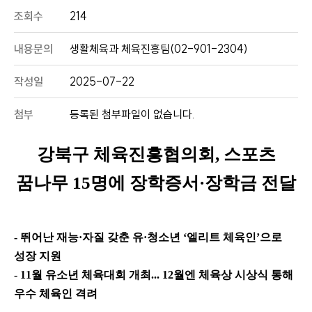
조회수
214
내용문의
생활체육과 체육진흥팀(02-901-2304)
작성일
2025-07-22
첨부
등록된 첨부파일이 없습니다.
강북구 체육진흥협의회
,
스포츠
꿈나무
15
명에 장학증서
·
장학금 전달
-
뛰어난 재능
·
자질 갖춘 유
·
청소년
‘
엘리트 체육인
’
으로
성장 지원
- 11
월 유소년 체육대회 개최
... 12
월엔 체육상 시상식 통해
우수 체육인 격려