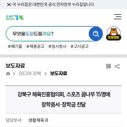
본
이 누리집은 대한민국 공식 전자정부 누리집입니다.
문
강
북
내
통
구
민
용
무엇을
도와
드릴
까요
?
합
청
원
바
검
챗
#폐기물
#채용공고
#임시청사
#고시공고
로
색
봇
가
보도자료
기
홈
>
>
미디어 강북
보도자료
강북구 체육진흥협의회, 스포츠 꿈나무 15명에
장학증서·장학금 전달
담당부서
생활체육과