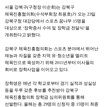
서울 강북구
(
구청장 이순희
)
는 강북구
체육진흥협의회
(
수석부회장 최용호
)
가 오는
23
일
강북구청 대강당에서 스포츠 꿈나무
15
명을
대상으로
‘
장학증서 수여 및 장학금 전달식
‘
을
개최한다고 밝혔다
.
강북구 체육진흥협의회는 스포츠 분야에서 뛰어난
재능과 자질을 갖춘 지역 유
·
청소년을 엘리트
체육인으로 육성하기 위해
2011
년부터 이사들의
회비로 장학사업을 이어오고 있다
.
장학생은 매년 각 학교로부터 경기 실적과 성실성
등을 두루 갖춘 후보를 추천받아 강북구
체육진흥협의회 장학금 심의위원회를 통해
선발한다
.
올해는 총
29
명의 신청자 중
15
명이 최종