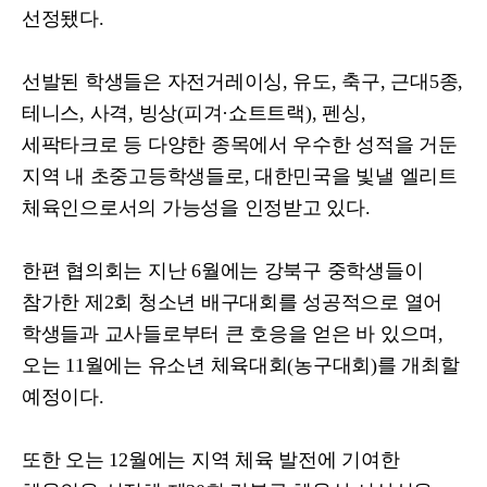
선정됐다
.
선발된 학생들은 자전거레이싱
,
유도
,
축구
,
근대
5
종
,
테니스
,
사격
,
빙상
(
피겨
·
쇼트트랙
),
펜싱
,
세팍타크로 등 다양한 종목에서 우수한 성적을 거둔
지역 내 초중고등학생들로
,
대한민국을 빛낼 엘리트
체육인으로서의 가능성을 인정받고 있다
.
한편 협의회는 지난
6
월에는 강북구 중학생들이
참가한 제
2
회 청소년 배구대회를 성공적으로 열어
학생들과 교사들로부터 큰 호응을 얻은 바 있으며
,
오는
11
월에는 유소년 체육대회
(
농구대회
)
를 개최할
예정이다
.
또한 오는
12
월에는 지역 체육 발전에 기여한