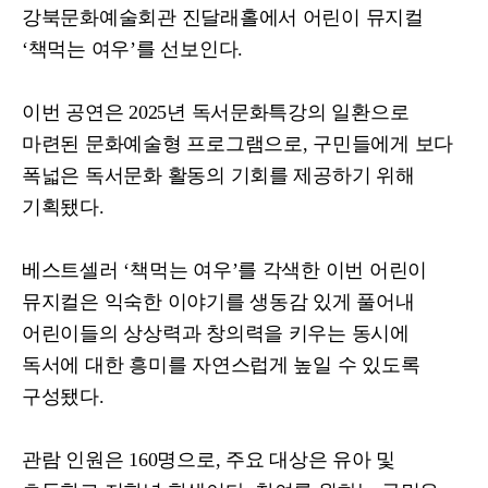
강북문화예술회관 진달래홀에서 어린이 뮤지컬
‘
책먹는 여우
’
를 선보인다
.
이번 공연은
2025
년 독서문화특강의 일환으로
마련된 문화예술형 프로그램으로
,
구민들에게 보다
폭넓은 독서문화 활동의 기회를 제공하기 위해
기획됐다
.
베스트셀러
‘
책먹는 여우
’
를 각색한 이번 어린이
뮤지컬은 익숙한 이야기를 생동감 있게 풀어내
어린이들의 상상력과 창의력을 키우는 동시에
독서에 대한 흥미를 자연스럽게 높일 수 있도록
구성됐다
.
관람 인원은
160
명으로
,
주요 대상은 유아 및