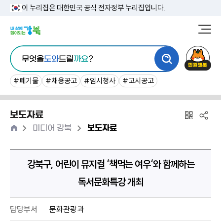
본
이 누리집은 대한민국 공식 전자정부 누리집입니다.
문
강
북
내
통
구
민
용
무엇을
도와
드릴
까요
?
합
청
원
바
검
챗
#폐기물
#채용공고
#임시청사
#고시공고
로
색
봇
가
보도자료
기
홈
>
>
미디어 강북
보도자료
강북구, 어린이 뮤지컬 ‘책먹는 여우‘와 함께하는
독서문화특강 개최
담당부서
문화관광과