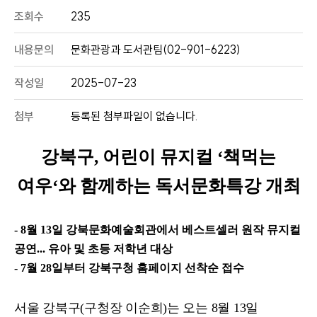
조회수
235
내용문의
문화관광과 도서관팀(02-901-6223)
작성일
2025-07-23
첨부
등록된 첨부파일이 없습니다.
강북구
,
어린이 뮤지컬
‘
책먹는
여우
‘
와 함께하는 독서문화특강 개최
- 8
월
13
일 강북문화예술회관에서 베스트셀러 원작 뮤지컬
공연
...
유아 및 초등 저학년 대상
- 7
월
28
일부터 강북구청 홈페이지 선착순 접수
서울 강북구
(
구청장 이순희
)
는 오는
8
월
13
일