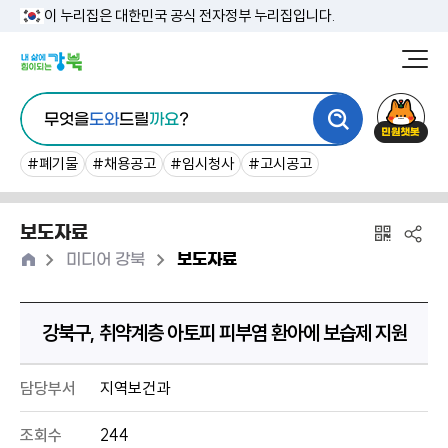
본
이 누리집은 대한민국 공식 전자정부 누리집입니다.
문
강
북
내
통
구
민
용
무엇을
도와
드릴
까요
?
합
청
원
바
검
챗
#폐기물
#채용공고
#임시청사
#고시공고
로
색
봇
가
보도자료
기
홈
>
>
미디어 강북
보도자료
강북구, 취약계층 아토피 피부염 환아에 보습제 지원
담당부서
지역보건과
조회수
244