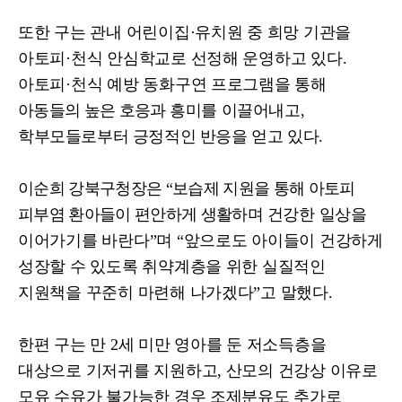
또한 구는 관내 어린이집
·
유치원 중 희망 기관을
아토피
·
천식 안심학교로 선정해 운영하고 있다
.
아토피
·
천식 예방 동화구연 프로그램을
통해
아동들의 높은 호응과
흥미를 이끌어내고
,
학부모들로부터 긍정적인 반응을 얻고 있다
.
이순희 강북구청장은
“
보습제 지원을 통해 아토피
피부염 환아들이 편안하게 생활하며
건강한 일상을
이어가기를 바란다
”
며
“
앞으로도 아이들이 건강하게
성장할 수 있도록 취약계층을 위한 실질적인
지원책을 꾸준히 마련해 나가겠다
”
고 말했다
.
한편 구는 만
2
세 미만 영아를 둔 저소득층을
대상으로 기저귀를 지원하고
,
산모의 건강상 이유로
모유 수유가 불가능한 경우 조제분유도 추가로