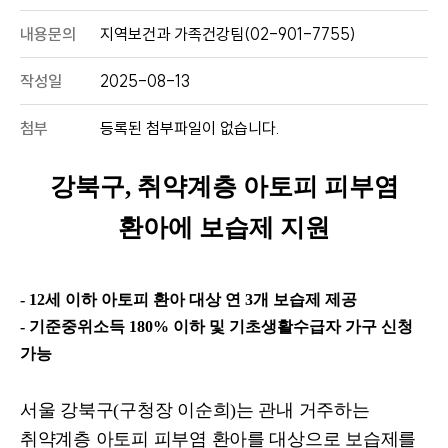
내용문의
지역보건과 가족건강팀(02-901-7755)
작성일
2025-08-13
첨부
등록된 첨부파일이 없습니다.
강북구
,
취약계층 아토피 피부염
환아에 보습제 지원
- 12
세 이하 아토피 환아 대상 연
3
개 보습제 제공
-
기준중위소득
180%
이하 및 기초생활수급자 가구 신청
가능
서울 강북구
(
구청장 이순희
)
는 관내 거주하는
취약계층 아토피 피부염 환아를 대상으로 보습제를