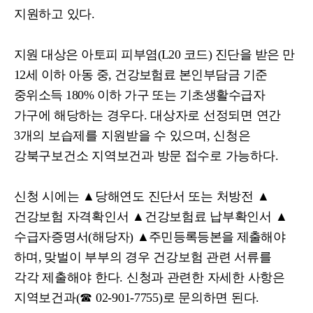
지원하고 있다
.
지원 대상은 아토피 피부염
(L20
코드
)
진단을 받은 만
12
세 이하 아동 중
,
건강보험료 본인부담금 기준
중위소득
180%
이하 가구 또는 기초생활수급자
가구에
해당하는 경우다
.
대상자로 선정되면 연간
3
개의 보습제를 지원받을 수 있으며
,
신청은
강북구보건소 지역보건과 방문 접수로 가능하다
.
신청 시에는
▲
당해연도 진단서 또는 처방전
▲
건강보험 자격확인서
▲
건강보험료 납부확인서
▲
수급자증명서
(
해당자
)
▲
주민등록등본을 제출해야
하며
,
맞벌이 부부의 경우 건강보험 관련 서류를
각각 제출해야 한다
.
신청과 관련한 자세한 사항은
지역보건과
(
☎
02-901-7755)
로 문의하면 된다
.