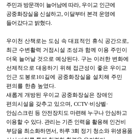
주민과 방문객이 늘어남에
따라
,
우이교 인근에
공중화장실을 신설하고
,
이달부터 본격 운영에
들어갔다고 밝혔다
.
우이천 산책로는 도심 속 대표적인 휴식 공간으로
,
최근 수변활력 거점시설 조성과 함께 이용 주민이
더욱 늘어날 것으로 예상된다
.
구는 이러한 변화에
선제적으로 대응하기 위해 접근성이 좋은 우이교
인근 도봉로
101
길에 공중화장실을 설치해 주민
편의를 한층 높였다
.
새롭게 개방된 우이교 공중화장실은 장애인
편의시설을 갖추고 있으며
,
CCTV·
비상벨
·
안심스크린 등 안전장치도 마련해 누구나 안심하고
이용할 수 있다
.
관리는 기존 인력을 활용해 인건비
부담을 최소화하면서
,
하루
3
회 정기 청소와 위생용품