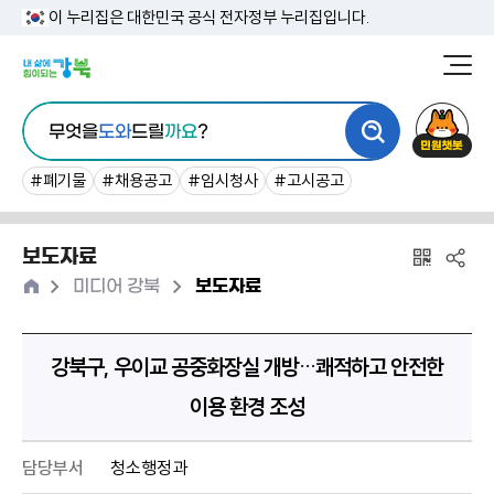
본
이 누리집은 대한민국 공식 전자정부 누리집입니다.
문
강
북
내
통
구
민
용
무엇을
도와
드릴
까요
?
합
청
원
바
검
챗
#폐기물
#채용공고
#임시청사
#고시공고
로
색
봇
가
보도자료
기
홈
>
>
미디어 강북
보도자료
강북구, 우이교 공중화장실 개방…쾌적하고 안전한
이용 환경 조성
담당부서
청소행정과