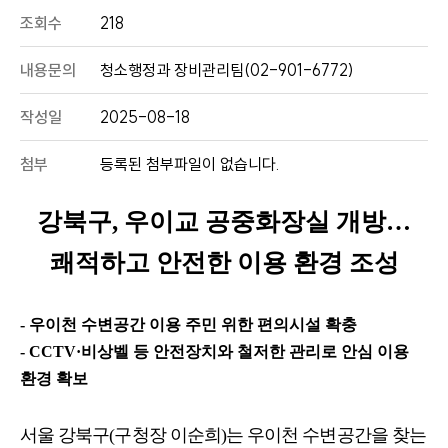
조회수
218
내용문의
청소행정과 장비관리팀(02-901-6772)
작성일
2025-08-18
첨부
등록된 첨부파일이 없습니다.
강북구
,
우이교 공중화장실 개방
…
쾌적하고 안전한 이용 환경 조성
-
우이천 수변공간 이용 주민 위한 편의시설 확충
- CCTV·
비상벨 등 안전장치와 철저한 관리로 안심 이용
환경 확보
서울 강북구
(
구청장 이순희
)
는 우이천 수변공간을 찾는