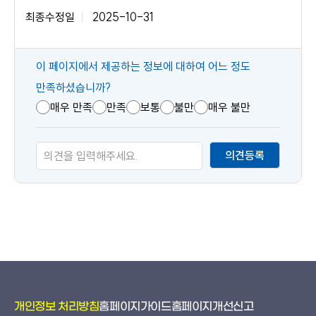
최종수정일
2025-10-31
콘
이 페이지에서 제공하는 정보에 대하여 어느 정도
텐
만족하셨습니까?
츠
매우 만족
만족
보통
불만
매우 불만
만
족
의견등록
도
개인정보 처리방침
홈페이지가이드
홈페이지개선신고