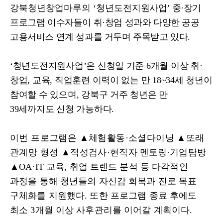
강북청년창업마루의
‘
청년도전
지원사업
’
중
·
장기
프로그램 이수자들이 취
·
창업 성과와 다양한 공공
고용서비스 연계 성과를 거두며 주목받고 있다
.
‘
청년도전지원사업
’
은 신청일 기준
6
개월 이상 취
·
창업
,
교육
,
직업훈련 이력이 없는 만
18~34
세 청년이
참여할 수 있으며
,
강북구 거주 청년은 만
39
세까지도 신청 가능하다
.
이번 프로그램은
▲
체험활동
·
소셜다이닝
▲
또래
관계망 형성
▲
적성검사
·
현직자 멘토링
·
기업탐방
▲
OA·IT
교육
,
취업 트렌드 분석 등 다각적인
과정을 통해 청년들의 자신감 회복과 진로 목표
구체화를 지원했다
.
또한 프로그램 종료 후에도
최소
3
개월 이상 사후관리를 이어갈 계획이다
.