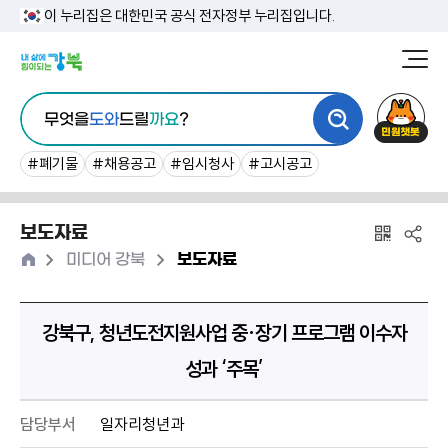
본
이 누리집은 대한민국 공식 전자정부 누리집입니다.
문
강
북
내
통
구
민
용
무엇을
도와
드릴
까요
?
합
청
원
바
검
챗
#폐기물
#채용공고
#임시청사
#고시공고
로
색
봇
가
보도자료
기
홈
>
>
미디어 강북
보도자료
강북구, 청년도전지원사업 중·장기 프로그램 이수자
성과 ‘주목’
담당부서
일자리청년과