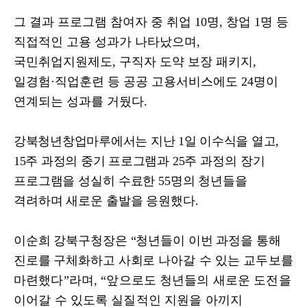
그 결과 프로그램 참여자 중 취업
10
명
,
창업
1
명 등
직접적인 고용 성과가 나타났으며
,
국민취업지원제도
,
구직자 도약 보장 패키지
,
일경험
·
직업훈련 등 공공 고용서비스에도
24
명이
연계되는 성과를 거뒀다
.
강북청년창업마루에서는 지난
1
일 이수식을 열고
,
15
주 과정의 중기 프로그램
과
25
주 과정의 장기
프로그램을 성실히 수료한
55
명의 청년들을
격려하며 새로운 출발을 응원했다
.
이순희 강북구청장은
“
청년들이 이번 과정을 통해
진로를 구체화하고 사회로
나아갈 수 있는 교두보를
마련했다
”
라며
, “
앞으로도 청년들의 새로운 도전을
이어갈 수 있도록 실질적인 지원을 아끼지