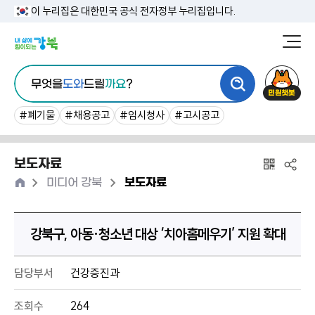
본
이 누리집은 대한민국 공식 전자정부 누리집입니다.
문
강
북
내
통
구
민
용
무엇을
도와
드릴
까요
?
합
청
원
바
검
챗
#폐기물
#채용공고
#임시청사
#고시공고
로
색
봇
가
보도자료
기
홈
>
>
미디어 강북
보도자료
강북구, 아동·청소년 대상 ‘치아홈메우기’ 지원 확대
담당부서
건강증진과
조회수
264