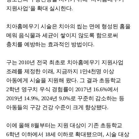
지원사업
’
을 확대 실시한다
.
치아홈메우기 시술은 치아의 씹는 면에 형성된 홈을
메워 음식물과 세균이 쌓이지 않도록 함으로써
충치를 예방하는 효과적인 방법이다
.
구는
2010
년 전국 최초로 치아홈메우기 지원사업
조례를 제정한 이래
,
지금까지
1
만
4
천명 이상
아동에게 시술을 지원해 왔다
.
그 결과 초등학교
2
학년 영구치 우식 경험률이
2017
년
16.6%
에서
2019
년
14.9%, 2024
년
9.0%
로 꾸준히 감소하는 등
아동들의 구강 건강 수준이 크게 향상됐다
.
이에 올해
8
월부터는 지원 대상이 기존 초등학교
6
학년 이하에서
18
세 이하로 확대됐으며
,
시술 대상