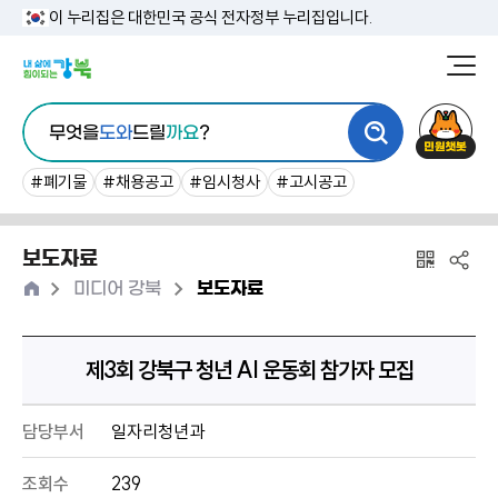
본
이 누리집은 대한민국 공식 전자정부 누리집입니다.
문
강
북
내
통
구
민
용
무엇을
도와
드릴
까요
?
합
청
원
바
검
챗
#폐기물
#채용공고
#임시청사
#고시공고
로
색
봇
가
보도자료
기
홈
>
>
미디어 강북
보도자료
제3회 강북구 청년 AI 운동회 참가자 모집
담당부서
일자리청년과
조회수
239