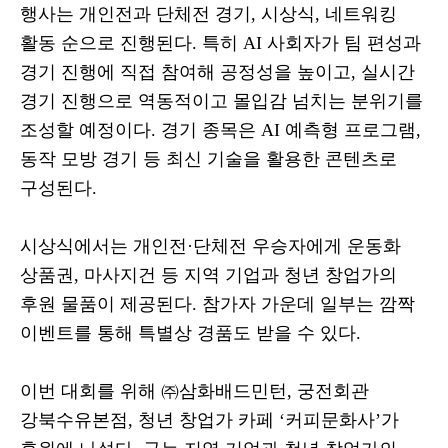
행사는 개인전과 단체전 경기
,
시상식
,
네트워킹
활동 순으로 진행된다
.
특히
AI
사회자가 팀 편성과
경기 진행에 직접 참여해 공정성을 높이고
,
실시간
경기 진행으로 역동적이고 몰입감 넘치는 분위기를
조성할 예정이다
.
경기 종목은
AI
예측형 프로그램
,
동작 모방 경기 등 최신 기술을 활용한 콘텐츠로
구성된다
.
시상식에서는 개인전
·
단체전 우승자에게 운동화
상품권
,
마사지건 등 지역 기업과 청년 창업가의
후원 물품이 제공된다
.
참가자 가운데 일부는 깜짝
이벤트를 통해 특별상 경품도 받을 수 있다
.
이번 대회를 위해
㈜
삼화배드민턴
,
궁전회관
강북수유본점
,
청년 창업가 카페
‘
커피문화사
’
가