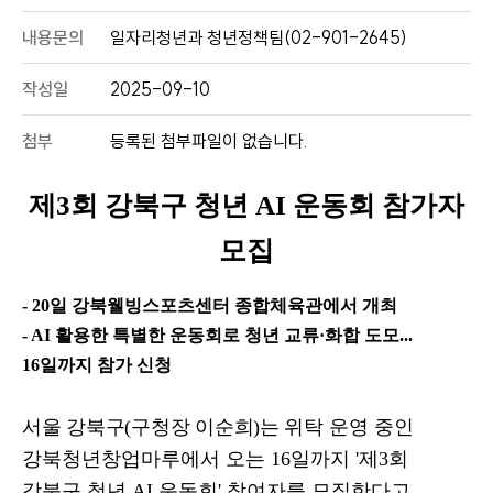
내용문의
일자리청년과 청년정책팀(02-901-2645)
작성일
2025-09-10
첨부
등록된 첨부파일이 없습니다.
제
3
회 강북구 청년
AI
운동회 참가자
모집
- 20
일 강북웰빙스포츠센터 종합체육관에서 개최
- AI
활용한 특별한 운동회로 청년 교류
·
화합 도모
...
16
일까지 참가 신청
서울 강북구
(
구청장 이순희
)
는
위탁 운영 중인
강북청년창업마루에서 오는
16
일까지
'
제
3
회
강북구 청년
AI
운동회
'
참여자를 모집한다고