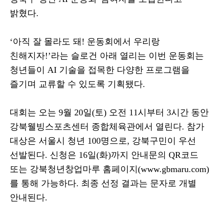
밝혔다
.
‘
아직 잘 몰라도 돼
!
운동회에서 우리랑
친해지자
!’
라는 슬로건 아래 열리는 이번 운동회는
청년들이
AI
기술을 접목한 다양한 프로그램을
즐기며 교류할 수 있도록 기획됐다
.
대회는 오는
9
월
20
일
(
토
)
오전
11
시부터
3
시간 동안
강북웰빙스포츠센터 종합체육관에서 열린다
.
참가
대상은 서울시 청년
100
명으로
,
강북구민이 우선
선발된다
.
신청은
16
일
(
화
)
까지 안내문의
QR
코드
또는 강북청년창업마루 홈페이지
(www.gbmaru.com)
를 통해 가능하다
.
최종 선정 결과는 문자로 개별
안내된다
.