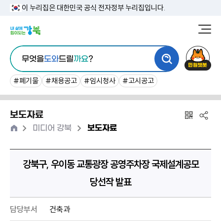
본
이 누리집은 대한민국 공식 전자정부 누리집입니다.
문
강
북
내
통
구
민
용
무엇을
도와
드릴
까요
?
합
청
원
바
검
챗
#폐기물
#채용공고
#임시청사
#고시공고
로
색
봇
가
보도자료
기
홈
>
>
미디어 강북
보도자료
강북구, 우이동 교통광장 공영주차장 국제설계공모
당선작 발표
담당부서
건축과