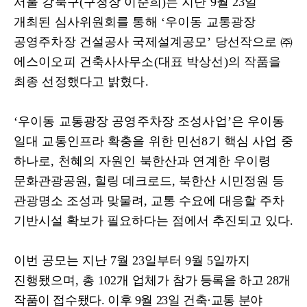
서울 강북구
(
구청장 이순희
)
는 지난
9
월
23
일
개최된 심사위원회를 통해
‘
우이동 교통광장
공영주차장 건설공사 국제설계공모
’
당선작으로
㈜
에스이오피 건축사사무소
(
대표 박상선
)
의 작품을
최종 선정했다고 밝혔다
.
‘
우이동 교통광장 공영주차장 조성사업
’
은 우이동
일대 교통인프라 확충을 위한 민선
8
기 핵심 사업 중
하나로
,
천혜의 자원인 북한산과 연계한 우이령
문화관광공원
,
힐링 데크로드
,
북한산 시민정원 등
관광명소 조성과 맞물려
,
교통 수요에 대응할 주차
기반시설 확보가 필요하다는 점에서 추진되고 있다
.
이번 공모는 지난
7
월
23
일부터
9
월
5
일까지
진행됐으며
,
총
102
개 업체가
참가 등록을 하고
28
개
작품이 접수됐다
.
이후
9
월
23
일 건축
·
교통 분야