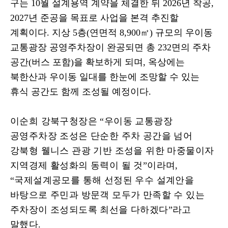
구는
10
월 설계용역 계약을 체결한 뒤
2026
년 착공
,
2027
년 준공을 목표로 사업을 본격 추진할
계획이다
.
지상
5
층
(
연면적
8,900
㎡
)
규모의 우이동
교통광장 공영주차장이 완공되면 총
232
면의 주차
공간
(
버스 포함
)
을 확보하게 되며
,
옥상에는
북한산과 우이동 일대를 한눈에 조망할 수 있는
휴식 공간도 함께 조성될 예정이다
.
이순희 강북구청장은
“
우이동 교통광장
공영주차장 조성은 단순한 주차 공간을 넘어
강북형 웰니스 관광 기반 조성을 위한 마중물이자
지역경제 활성화의 동력이 될 것
”
이라며
,
“
국제설계공모를 통해 선정된 우수 설계안을
바탕으로 주민과 방문객 모두가 만족할 수 있는
주차장이 조성되도록 최선을 다하겠다
”
라고
말했다
.