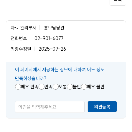
자료 관리부서
홍보담당관
전화번호
02-901-6077
최종수정일
2025-09-26
콘
이 페이지에서 제공하는 정보에 대하여 어느 정도
텐
만족하셨습니까?
츠
매우 만족
만족
보통
불만
매우 불만
만
족
의견등록
도