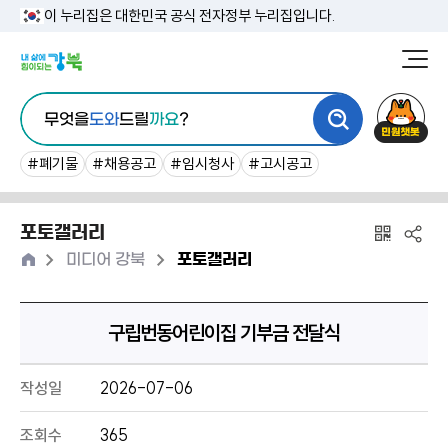
본
이 누리집은 대한민국 공식 전자정부 누리집입니다.
문
강
북
내
통
구
민
용
무엇을
도와
드릴
까요
?
합
청
원
바
검
챗
#폐기물
#채용공고
#임시청사
#고시공고
로
색
봇
가
포토갤러리
기
홈
>
>
미디어 강북
포토갤러리
구립번동어린이집 기부금 전달식
작성일
2026-07-06
조회수
365