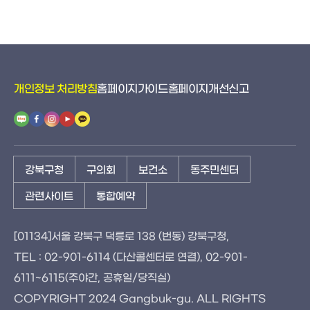
개인정보 처리방침
홈페이지가이드
홈페이지개선신고
강북구청
구의회
보건소
동주민센터
관련사이트
통합예약
[01134]서울 강북구 덕릉로 138 (번동) 강북구청,
TEL : 02-901-6114 (다산콜센터로 연결), 02-901-
6111~6115(주야간, 공휴일/당직실)
COPYRIGHT 2024 Gangbuk-gu. ALL RIGHTS